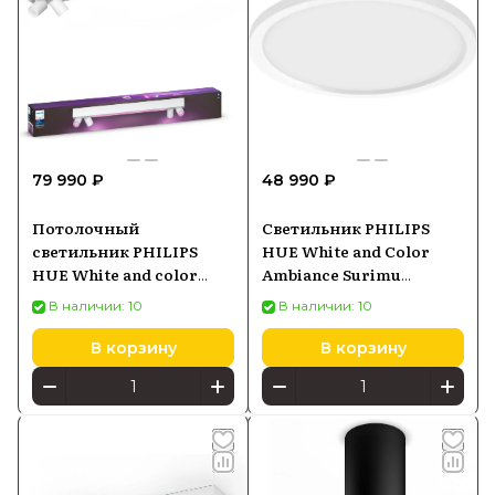
79 990 ₽
48 990 ₽
Потолочный
Светильник PHILIPS
светильник PHILIPS
HUE White and Color
HUE White and color
Ambiance Surimu
Ambiance Centris
929003598101, круглый
В наличии: 10
В наличии: 10
5060731P7, белый
белый
В корзину
В корзину