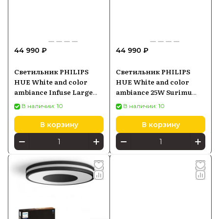
44 990 ₽
44 990 ₽
Светильник PHILIPS
Светильник PHILIPS
HUE White and color
HUE White and color
ambiance Infuse Large
ambiance 25W Surimu
8718696176528
929003598001
В наличии: 10
В наличии: 10
В корзину
В корзину