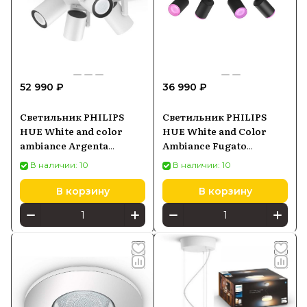
52 990 ₽
36 990 ₽
Светильник PHILIPS
Светильник PHILIPS
HUE White and color
HUE White and Color
ambiance Argenta
Ambiance Fugato
5062431P7, белый
929003810201, черный
В наличии: 10
В наличии: 10
В корзину
В корзину