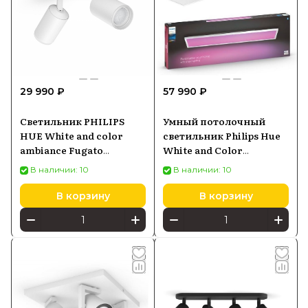
29 990 ₽
57 990 ₽
Светильник PHILIPS
Умный потолочный
HUE White and color
светильник Philips Hue
ambiance Fugato
White and Color
5063231P7
Ambiance Surimu
В наличии: 10
В наличии: 10
Rectangle Panel 30x120
см белый (929002966501)
В корзину
В корзину