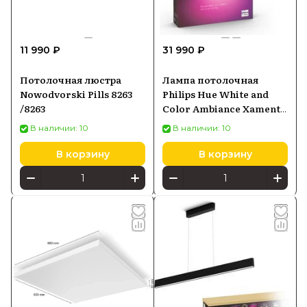
11 990 ₽
31 990 ₽
Потолочная люстра
Лампа потолочная
Nowodvorski Pills 8263
Philips Hue White and
/8263
Color Ambiance Xamento
M, белая (915005997801)
В наличии: 10
В наличии: 10
В корзину
В корзину