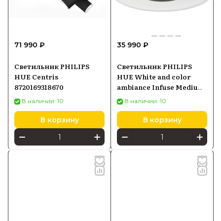
71 990 ₽
35 990 ₽
Светильник PHILIPS
Светильник PHILIPS
HUE Centris
HUE White and color
8720169318670
ambiance Infuse Medium
8718696176504
В наличии: 10
В наличии: 10
В корзину
В корзину