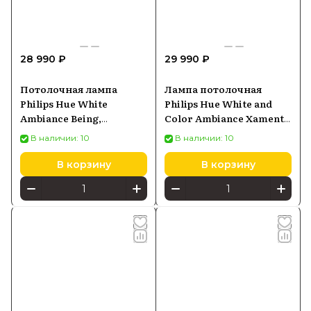
28 990 ₽
29 990 ₽
Потолочная лампа
Лампа потолочная
Philips Hue White
Philips Hue White and
Ambiance Being,
Color Ambiance Xamento
серебристая (3261048P6)
M, черная (929003526301)
В наличии: 10
В наличии: 10
В корзину
В корзину