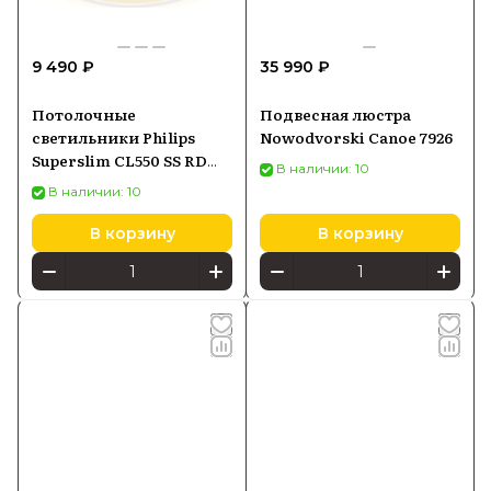
9 490 ₽
35 990 ₽
Потолочные
Подвесная люстра
светильники Philips
Nowodvorski Canoe 7926
Superslim CL550 SS RD
В наличии: 10
22W 27K W WV 06
В наличии: 10
(929002666801)
В корзину
В корзину