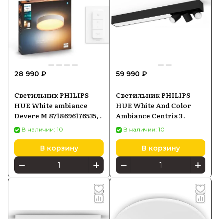
28 990 ₽
59 990 ₽
Светильник PHILIPS
Светильник PHILIPS
HUE White ambiance
HUE White And Color
Devere M 8718696176535,
Ambiance Centris 3
белый
929003808601
В наличии: 10
В наличии: 10
В корзину
В корзину