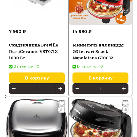
7 990 ₽
14 990 ₽
Сэндвичница Breville
Мини печь для пиццы
DuraCeramic VST071X
G3 ferrari Snack
1000 Вт
Napoletana G10032
пиццамейкер
В наличии: 10
В наличии: 10
В корзину
В корзину