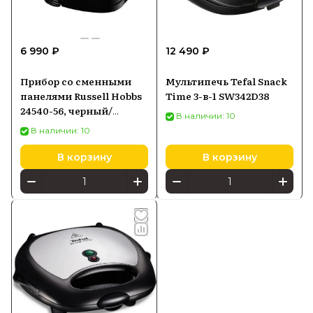
6 990 ₽
12 490 ₽
Прибор со сменными
Мультипечь Tefal Snack
панелями Russell Hobbs
Time 3-в-1 SW342D38
24540-56, черный/
В наличии: 10
серебристый
В наличии: 10
В корзину
В корзину