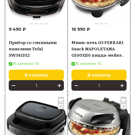
9 490 ₽
16 990 ₽
Прибор со сменными
Мини-печь G3 FERRARI
панелями Tefal
Snack NAPOLETANA
SW341D12
G1003210 пицца-мейкер
чёрный
В наличии: 10
В наличии: 10
В корзину
В корзину