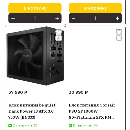
В корзину
В корзину
37 990 ₽
30 990 ₽
Блок питания be quiet!
Блок питания Corsair
Dark Power 13 ATX 3.0
PSU SF 1000W
750W (BN333)
80+Platinum SFX FM
(2024) (CP9020257EU)
В наличии: 10
В наличии: 10