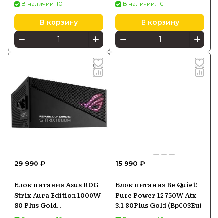
В наличии: 10
В наличии: 10
В корзину
В корзину
29 990 ₽
15 990 ₽
Блок питания Asus ROG
Блок питания Be Quiet!
Strix Aura Edition 1000W
Pure Power 12 750W Atx
80 Plus Gold
3.1 80Plus Gold (Bp003Eu)
(90YE00P1B0NA00)