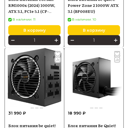
RM1000x (2024) 1000W,
Power Zone 2 1000W ATX
ATX 3.1, PCIe 5.1 (CP-
3.1 (BP008EU)
9020271-EU) черный
В наличии: 11
В наличии: 10
В корзину
В корзину
31 990 ₽
18 990 ₽
Блок питания be quiet!
Блок питания Be Quiet!