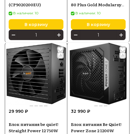
(CP9020200EU)
80 Plus Gold Modularny
135mm (CP-9020093-EU)
В наличии: 10
В наличии: 10
В корзину
В корзину
29 990 ₽
32 990 ₽
Блок питания be quiet!
Блок питания Be Quiet!
Straight Power 12 750W
Power Zone 2 1200W