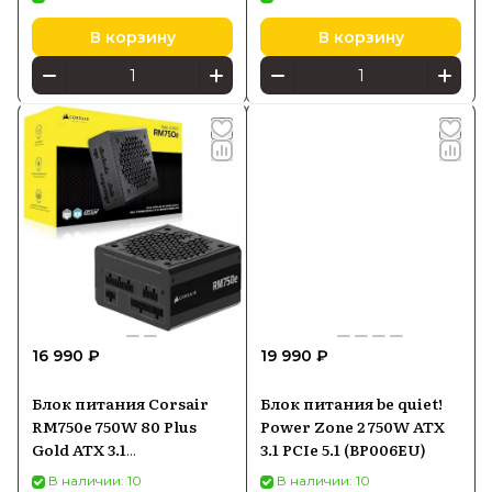
В корзину
В корзину
16 990 ₽
19 990 ₽
Блок питания Corsair
Блок питания be quiet!
RM750e 750W 80 Plus
Power Zone 2 750W ATX
Gold ATX 3.1
3.1 PCIe 5.1 (BP006EU)
(CP9020295EU)
В наличии: 10
В наличии: 10