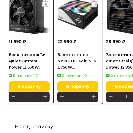
11 990 ₽
22 990 ₽
29 990 ₽
Блок питания Be
Блок питания
Блок питани
Quiet! System
Asus ROG Loki SFX
quiet! Straig
Power 11 550W
L 750W
Power 12 85
ATX3.1 80+ Bronze
(90YE00N4B0NA00)
(BN337)
В наличии: 10
В наличии: 10
В наличии: 
В корзину
В корзину
В корзи
Назад к списку