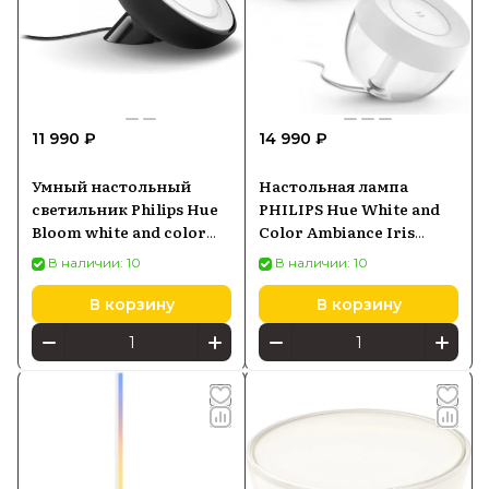
11 990 ₽
14 990 ₽
Умный настольный
Настольная лампа
светильник Philips Hue
PHILIPS Hue White and
Bloom white and color
Color Ambiance Iris
ambience Bluetooth
белый 8719514264465
В наличии: 10
В наличии: 10
черный 929002376001
В корзину
В корзину