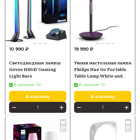
10 990 ₽
19 990 ₽
Светодиодные лампы
Умная настольная лампа
Govee H6047 Gaming
Philips Hue Go Portable
Light Bars
Table Lamp White and
Color Ambiance черная
В наличии: 20
В наличии: 10
(929003128501)
В корзину
В корзину