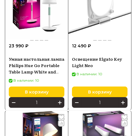
23 990 ₽
12 490 ₽
Умная настольная лампа
Освещение Elgato Key
Philips Hue Go Portable
Light Neo
Table Lamp White and
В наличии: 10
Color Ambiance белая
В наличии: 10
(929003128401)
В корзину
В корзину