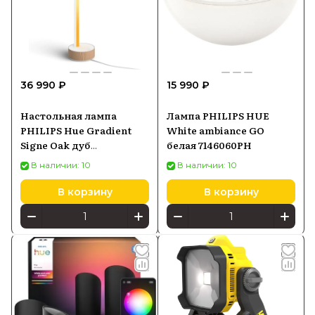
36 990 ₽
15 990 ₽
Настольная лампа
Лампа PHILIPS HUE
PHILIPS Hue Gradient
White ambiance GO
Signe Oak дуб
белая 7146060PH
929003479601
В наличии: 10
В наличии: 10
В корзину
В корзину