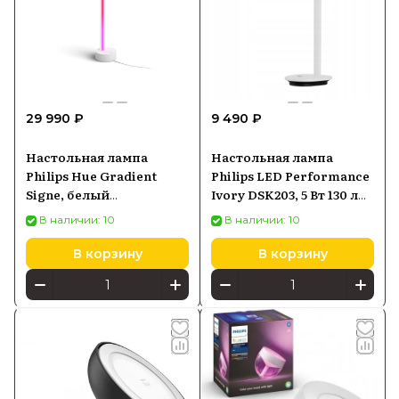
29 990 ₽
9 490 ₽
Настольная лампа
Настольная лампа
Philips Hue Gradient
Philips LED Performance
Signe, белый
Ivory DSK203, 5 Вт 130 лм,
915005986901
2700-5000 К, белая
В наличии: 10
В наличии: 10
В корзину
В корзину