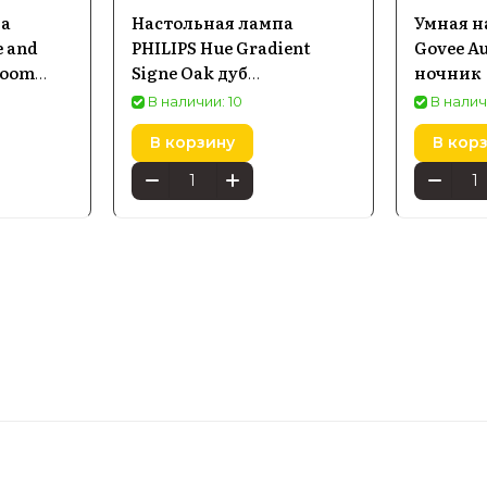
па
Настольная лампа
Умная н
e and
PHILIPS Hue Gradient
Govee A
loom
Signe Oak дуб
ночник
01
929003479601
В наличии: 10
В налич
В корзину
В кор