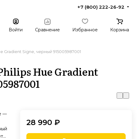
+7 (800) 222-26-92
Войти
Сравнение
Избранное
Корзина
e Gradient Signe, черный 915005987001
hilips Hue Gradient
05987001
e —
28 990 ₽
ный
ет