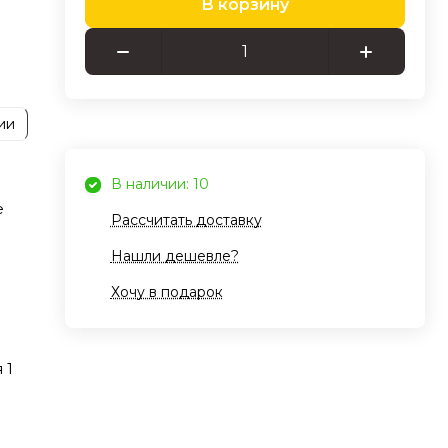
В корзину
ия и
у,
ет
ии
у.
В наличии: 10
e
е
Рассчитать доставку
и
Нашли дешевле?
Хочу в подарок
ости
ьная
и,
 1
имов
ый
вид,