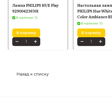
Лампа PHILIPS HUE Play
Настольная лам
929004236301
PHILIPS Hue Whit
Color Ambiance B
В наличии: 10
белая 9290023759
В наличии: 10
В корзину
В корзину
Назад к списку