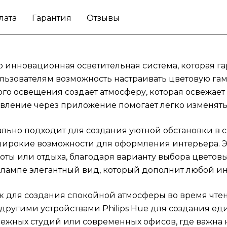
который дополнит любой
лата
Гарантия
Отзывы
интерьер.
Функциональная настольная ламп
подходит как для создания спокойной
атмосферы во время чтения, так и для
активного рабочего процесса. Ее можно
это инновационная осветительная система, которая г
использовать в сочетании с другими
льзователям возможность настраивать цветовую гам
устройствами Philips Hue для создания ед
го освещения создает атмосферу, которая освежает
системы умного дома. Настольная лампа ст
вление через приложение помогает легко изменять
отличным дополнением для молодежных
студий или современных офисов, где важн
деально подходит для создания уютной обстановки в 
только эффективность, но и
ирокие возможности для оформления интерьера. Эт
стиль.
Инвестируйте в настольную лампу дл
оты или отдыха, благодаря варианту выбора цветов
долгосрочного комфорта и яркости в ваше
лампе элегантный вид, который дополнит любой ин
доме.
 для создания спокойной атмосферы во время чтени
 другими устройствами Philips Hue для создания е
жных студий или современных офисов, где важна не