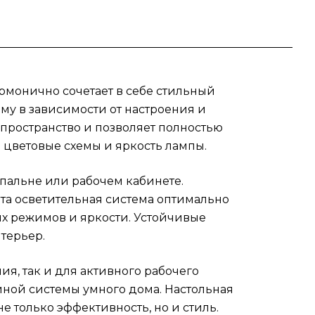
а
армонично сочетает в себе стильный
му в зависимости от настроения и
иной
 пространство и позволяет полностью
анет
 цветовые схемы и яркость лампы.
а не
спальне или рабочем кабинете.
а осветительная система оптимально
я
ых режимов и яркости. Устойчивые
м
терьер.
я, так и для активного рабочего
диной системы умного дома. Настольная
 только эффективность, но и стиль.