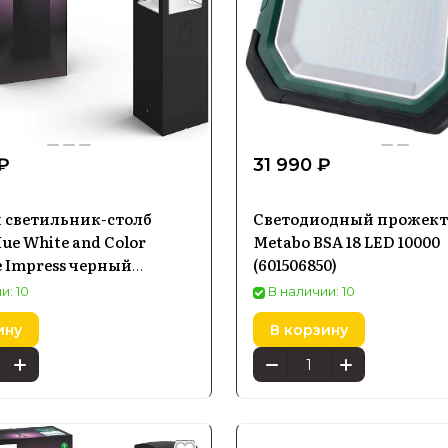
₽
31 990 ₽
 светильник-столб
Светодиодный прожект
ue White and Color
Metabo BSA 18 LED 10000
 Impress черный
(601506850)
и: 10
В наличии: 10
ину
В корзину