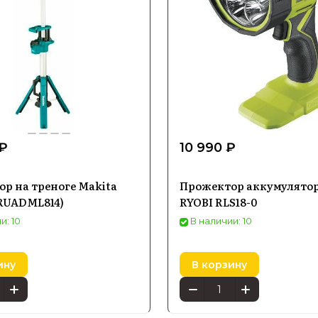
 ₽
10 990 ₽
р на треноге Makita
Прожектор аккумулято
RUADML814)
RYOBI RLS18-0
и: 10
В наличии: 10
ину
В корзину