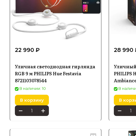
22 990 ₽
28 990 
Уличная светодиодная гирлянда
Уличный
RGB 9 м PHILIPS Hue Festavia
PHILIPS H
8721103078544
Ambiance
1743130P7
В наличии: 10
В наличи
В корзину
В корз