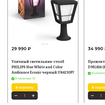
29 990 ₽
34 990
Уличный светильник-столб
Прожекто
PHILIPS Hue White and Color
DML814 (
Ambiance Econic черный 1744130P7
В наличи
В наличии: 10
В корзину
В корз