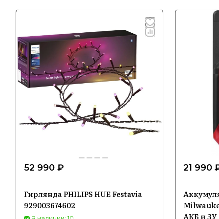
52 990 ₽
21 990 
Гирлянда PHILIPS HUE Festavia
Аккумул
929003674602
Milwaukee
АКБ и ЗУ
В наличии: 10