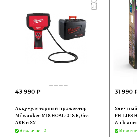
43 990 ₽
31 990 
Аккумуляторный прожектор
Уличный
Milwaukee M18 HOAL-0 18 В, без
PHILIPS H
АКБ и ЗУ
Ambiance
1744230P7
В наличии: 10
В наличи