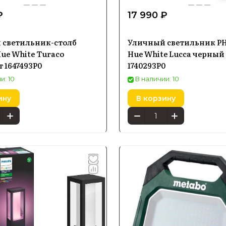
₽
17 990 ₽
 светильник-столб
Уличный светильник PH
Hue White Turaco
Hue White Lucca черный
 1647493P0
1740293P0
и: 10
В наличии: 10
ину
В корзину