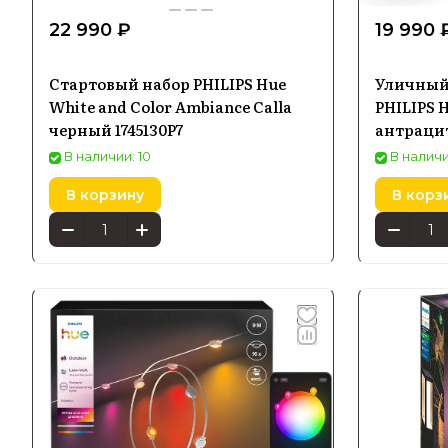
22 990 ₽
19 990 
Стартовый набор PHILIPS Hue
Уличный
White and Color Ambiance Calla
PHILIPS 
черный 1745130P7
антрацит
В наличии: 10
В наличи
В корзину
В корз