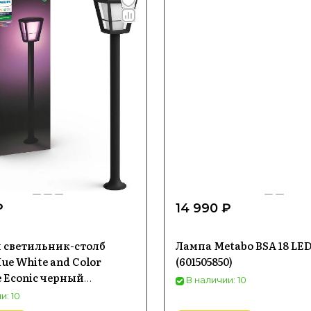
₽
14 990 ₽
 светильник-столб
Лампа Metabo BSA 18 LED
ue White and Color
(601505850)
 Econic черный
В наличии: 10
и: 10