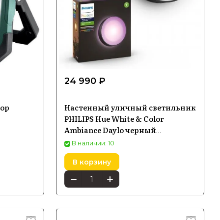
24 990 ₽
ор
Настенный уличный светильник
PHILIPS Hue White & Color
Ambiance Daylo черный
8718696174401
В наличии: 10
В корзину