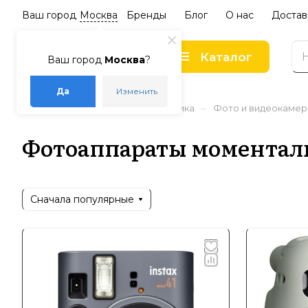
Ваш город
Москва
Бренды
Блог
О нас
Достав
Каталог
Ваш город
Москва
?
Да
Изменить
–
–
–
Главная
Каталог
Электроника
Фото и видеокаме
Фотоаппараты моментал
Сначала популярные