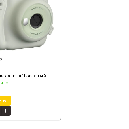
₽
Instax mini 11 зеленый
и: 10
ину