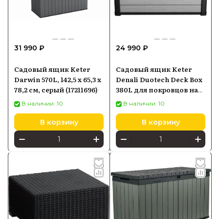
31 990 ₽
24 990 ₽
Садовый ящик Keter
Садовый ящик Keter
Darwin 570L, 142,5 x 65,3 x
Denali Duotech Deck Box
78,2 см, серый (17211696)
380L для покровцов на
балкон
В наличии: 10
В наличии: 10
В корзину
В корзину