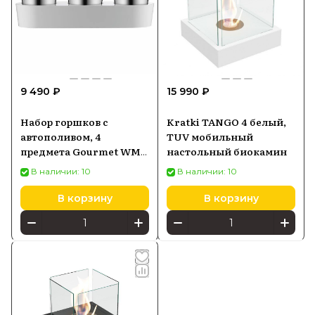
9 490 ₽
15 990 ₽
Набор горшков с
Kratki TANGO 4 белый,
автополивом, 4
TUV мобильный
предмета Gourmet WMF
настольный биокамин
(0641306040)
В наличии: 10
В наличии: 10
В корзину
В корзину