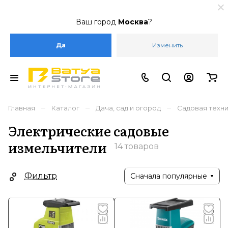
Ваш город
Москва
?
Да
Изменить
–
–
–
Главная
Каталог
Дача, сад и огород
Садовая техн
Электрические садовые
измельчители
14 товаров
Фильтр
Сначала популярные