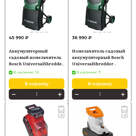
45 990 ₽
36 990 ₽
Аккумуляторный
Измельчитель садовый
садовый измельчитель
аккумуляторный Bosch
Bosch UniversalShredder
UniversalShredder
2x18V-25 06008E0000
2x18V-25 06008E0001
В наличии: 10
В наличии: 11
В корзину
В корзину