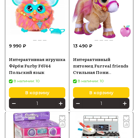
9 990 ₽
13 490 ₽
Интерактивная игрушка
Интерактивный
Фёрби Furby F6744
питомец Furreal friends
Польский язык
Стильная Пони
Циннамон Hasbro F4395
В наличии: 10
В наличии: 10
В корзину
В корзину