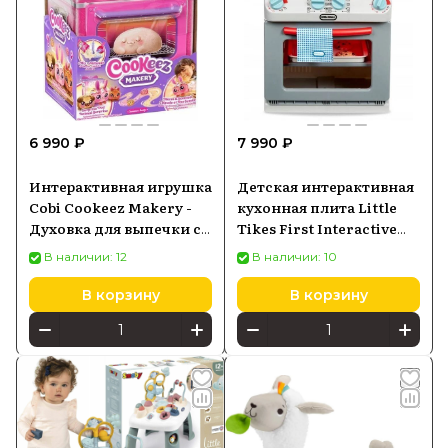
6 990 ₽
7 990 ₽
Интерактивная игрушка
Детская интерактивная
Cobi Cookeez Makery -
кухонная плита Little
Духовка для выпечки с
Tikes First Interactive
коллекционной
Cooker 651403
В наличии: 12
В наличии: 10
игрушкой для детей
23502
В корзину
В корзину