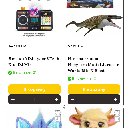
14 990 ₽
5 990 ₽
Детский DJ пульт VTech
Интерактивная
Kidi DJ Mix
Игрушка Mattel Jurassic
World Bite'N Blast
В наличии: 21
Mosasaurus JJP80 JCH00
В наличии: 10
В корзину
В корзину