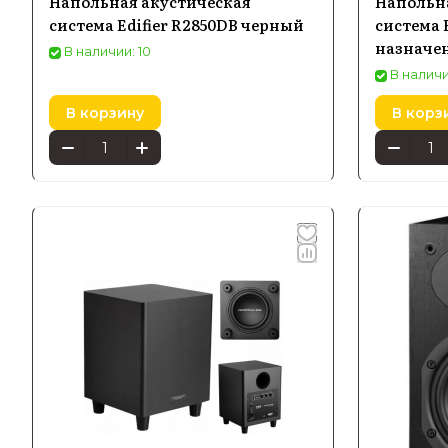
Напольная акустическая
Напольн
система Edifier R2850DB черный
система 
назначен
В наличии: 10
кинотеа
В наличи
В корзину
В корз