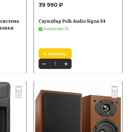
39 990 ₽
 система
Саундбар Polk Audio Signa S4
олонки
В наличии: 10
В корзину