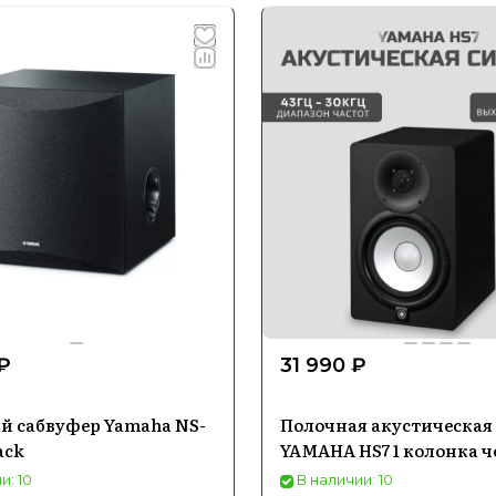
₽
31 990 ₽
й сабвуфер Yamaha NS-
Полочная акустическая
ack
YAMAHA HS7 1 колонка 
и: 10
В наличии: 10