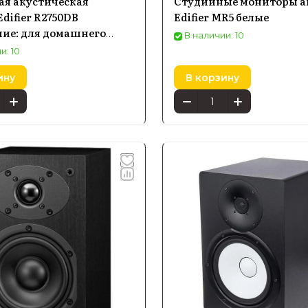
ая акустическая
Студийные мониторы а
Edifier R2750DB
Edifier MR5 белые
ие: для домашнего
В наличии: 10
тра, черный
и: 10
ину
В корзину