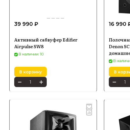
39 990 ₽
16 990 
Активный сабвуфер Edifier
Полочная
Airpulse SW8
Denon SC
домашнег
В наличии: 10
колонки
В наличи
В корзину
В корз