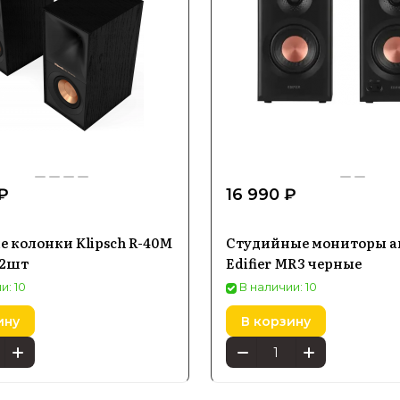
₽
16 990 ₽
 колонки Klipsch R-40M
Студийные мониторы а
 2шт
Edifier MR3 черные
и: 10
В наличии: 10
ину
В корзину