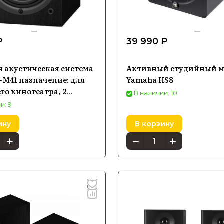
₽
39 990 ₽
 акустическая система
Активный студийный 
-M41 назначение: для
Yamaha HS8
о кинотеатра, 2
В наличии: 10
, черный
и: 9
ину
В корзину