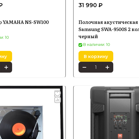
₽
31 990 ₽
р YAMAHA NS-SW100
Полочная акустическая
Samsung SWA-9500S 2 к
черный
и: 10
В наличии: 10
ину
В корзину