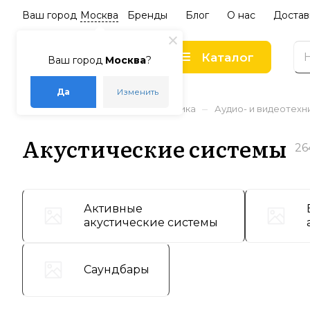
Ваш город
Москва
Бренды
Блог
О нас
Достав
Каталог
Ваш город
Москва
?
Да
Изменить
–
–
–
Главная
Каталог
Электроника
Аудио- и видеотехн
Акустические системы
26
Активные
акустические системы
Саундбары