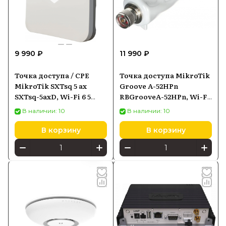
9 990 ₽
11 990 ₽
Точка доступа / CPE
Точка доступа MikroTik
MikroTik SXTsq 5 ax
Groove A-52HPn
SXTsq-5axD, Wi-Fi 6 5
RBGrooveA-52HPn, Wi-Fi
ГГц, PoE-in
2,4/5 ГГц 802.11a/b/g/n,
В наличии: 10
В наличии: 10
PoE-in
В корзину
В корзину