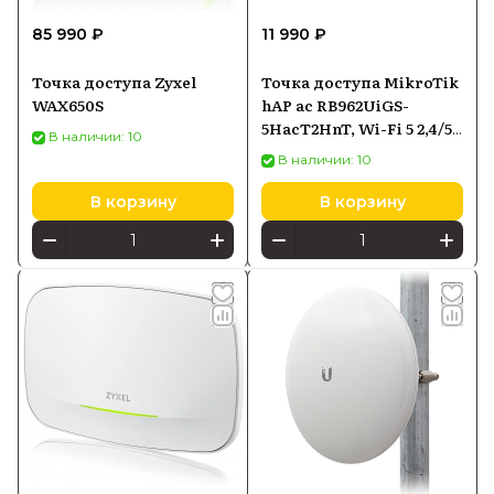
85 990 ₽
11 990 ₽
Точка доступа Zyxel
Точка доступа MikroTik
WAX650S
hAP ac RB962UiGS-
5HacT2HnT, Wi-Fi 5 2,4/5
В наличии: 10
ГГц, PoE-in
В наличии: 10
В корзину
В корзину