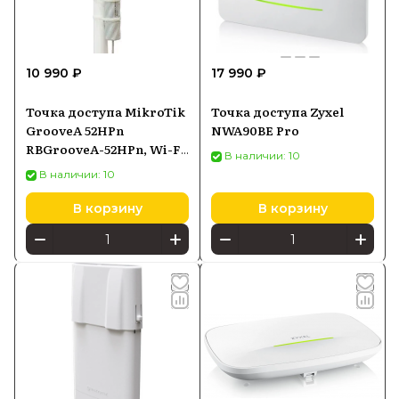
10 990 ₽
17 990 ₽
Точка доступа MikroTik
Точка доступа Zyxel
GrooveA 52HPn
NWA90BE Pro
RBGrooveA-52HPn, Wi-Fi
В наличии: 10
2,4/5 ГГц, PoE-in
В наличии: 10
В корзину
В корзину