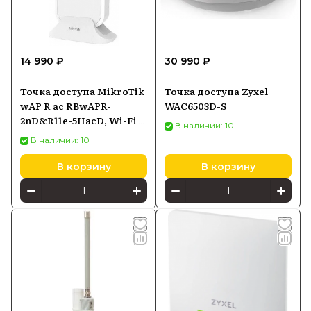
14 990 ₽
30 990 ₽
Точка доступа MikroTik
Точка доступа Zyxel
wAP R ac RBwAPR-
WAC6503D-S
2nD&R11e-5HacD, Wi-Fi 5
В наличии: 10
2,4/5 ГГц, PoE-in
В наличии: 10
В корзину
В корзину