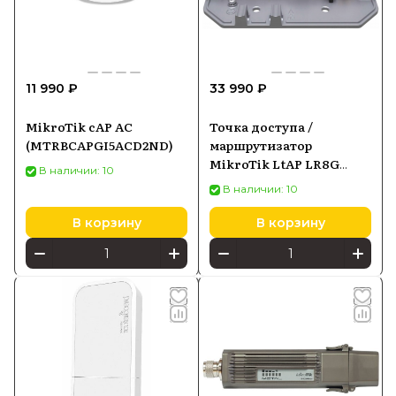
11 990 ₽
33 990 ₽
MikroTik cAP AC
Точка доступа /
(MTRBCAPGI5ACD2ND)
маршрутизатор
MikroTik LtAP LR8G
В наличии: 10
LTE6 kit, Wi-Fi 2,4 ГГц,
В наличии: 10
LTE Cat6, GPS, PoE-in
В корзину
В корзину