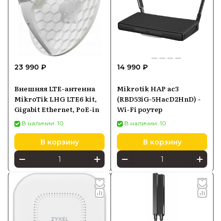
23 990 ₽
14 990 ₽
Внешняя LTE-антенна
Mikrotik HAP ac3
MikroTik LHG LTE6 kit,
(RBD53iG-5HacD2HnD) -
Gigabit Ethernet, PoE-in
Wi-Fi роутер
В наличии: 10
В наличии: 10
В корзину
В корзину