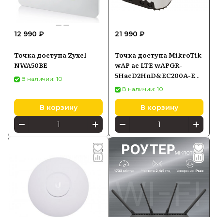
12 990 ₽
21 990 ₽
Точка доступа Zyxel
Точка доступа MikroTik
NWA50BE
wAP ac LTE wAPGR-
5HacD2HnD&EC200A-EU,
В наличии: 10
Wi-Fi 5 2,4/5 ГГц, LTE
В наличии: 10
Cat1, PoE-in
В корзину
В корзину