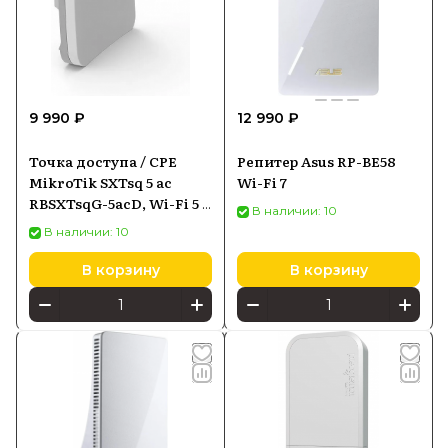
9 990 ₽
12 990 ₽
Точка доступа / CPE
Репитер Asus RP-BE58
MikroTik SXTsq 5 ac
Wi-Fi 7
RBSXTsqG-5acD, Wi-Fi 5 5
В наличии: 10
ГГц, 1×Gigabit Ethernet,
В наличии: 10
PoE-in
В корзину
В корзину