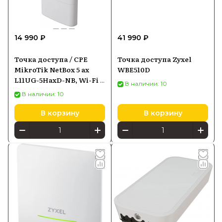
14 990 ₽
41 990 ₽
Точка доступа / CPE
Точка доступа Zyxel
MikroTik NetBox 5 ax
WBE510D
L11UG-5HaxD-NB, Wi-Fi 6
В наличии: 10
5 ГГц, Gigabit Ethernet,
В наличии: 10
PoE-in, PoE-инжектор
В корзину
В корзину