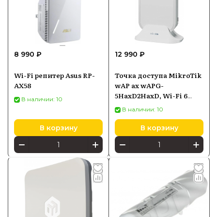
8 990 ₽
12 990 ₽
Wi-Fi репитер Asus RP-
Точка доступа MikroTik
AX58
wAP ax wAPG-
5HaxD2HaxD, Wi-Fi 6
В наличии: 10
2,4/5 ГГц, PoE-in
В наличии: 10
В корзину
В корзину