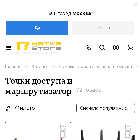
Ваш город
Москва
?
Да
Изменить
–
–
–
Главная
Каталог
Компьютерная и офисная техника
Точки доступа и
маршрутизатор
72 товара
Фильтр
Сначала популярные