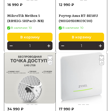
16 990 ₽
12 990 ₽
MikroTik NetBox 5
Роутер Asus RT-BE58U
(RB911G-5HPacD-NB)
(90IG0910MO3C00)
В наличии: 10
В наличии: 10
В корзину
В корзину
34 990 ₽
17 990 ₽