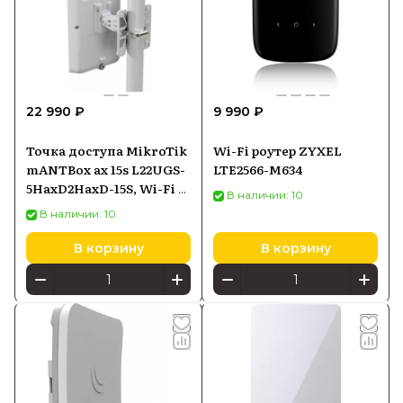
22 990 ₽
9 990 ₽
Точка доступа MikroTik
Wi-Fi роутер ZYXEL
mANTBox ax 15s L22UGS-
LTE2566-M634
5HaxD2HaxD-15S, Wi-Fi 6
В наличии: 10
2,4/5 ГГц, секторная
В наличии: 10
антенна, PoE-in
В корзину
В корзину