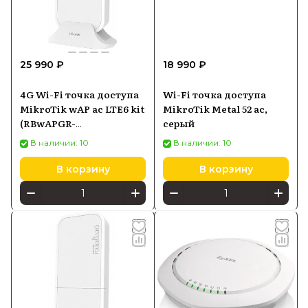
25 990 ₽
18 990 ₽
4G Wi-Fi точка доступа
Wi-Fi точка доступа
MikroTik wAP ac LTE6 kit
MikroTik Metal 52 ac,
(RBwAPGR-
серый
5HacD2HnD&R11e-LTE6)
В наличии: 10
В наличии: 10
В корзину
В корзину