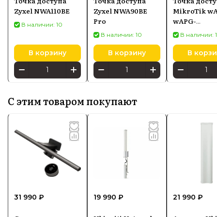
Точка доступа
Точка доступа
Точка дост
Zyxel NWA110BE
Zyxel NWA90BE
MikroTik wA
Pro
wAPG-
В наличии: 10
5HaxD2HaxD
В наличии: 10
В наличии: 
Fi 6 2,4/5 ГГц
in
В корзину
В корзину
В корзи
С этим товаром покупают
31 990 ₽
19 990 ₽
21 990 ₽