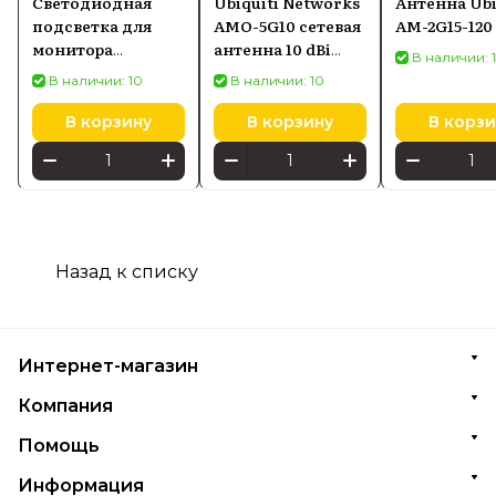
Светодиодная
Ubiquiti Networks
Антенна Ubi
подсветка для
AMO-5G10 сетевая
AM-2G15-120
монитора
антенна 10 dBi
В наличии: 
SCREENBAR HALO
Секторная
В наличии: 10
В наличии: 10
2
антенна
В корзину
В корзину
В корзи
Назад к списку
Интернет-магазин
Компания
Помощь
Информация