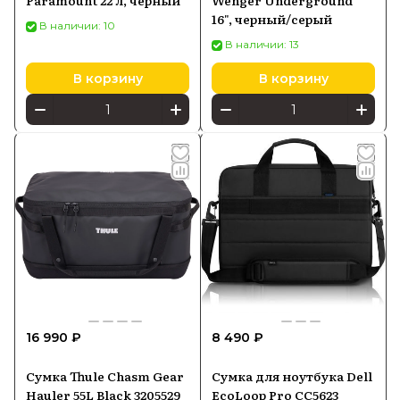
Paramount 22 л, чёрный
Wenger Underground
16", черный/серый
В наличии: 10
В наличии: 13
В корзину
В корзину
16 990 ₽
8 490 ₽
Сумка Thule Chasm Gear
Сумка для ноутбука Dell
Hauler 55L Black 3205529
EcoLoop Pro CC5623