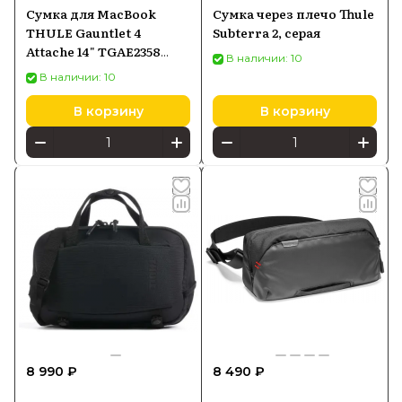
Сумка для MacBook
Сумка через плечо Thule
THULE Gauntlet 4
Subterra 2, серая
Attache 14" TGAE2358
В наличии: 10
Black (3204937)
В наличии: 10
В корзину
В корзину
8 990 ₽
8 490 ₽