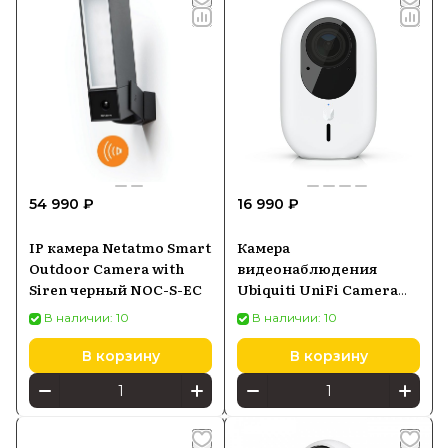
54 990 ₽
16 990 ₽
IP камера Netatmo Smart
Камера
Outdoor Camera with
видеонаблюдения
Siren черный NOC-S-EC
Ubiquiti UniFi Camera
G4 Instant (UVC-G4-INS)
В наличии: 10
В наличии: 10
В корзину
В корзину