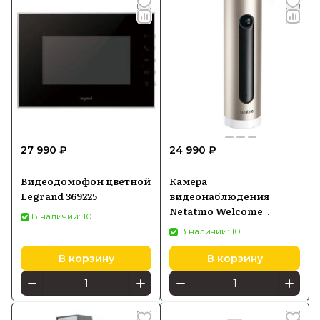
27 990 ₽
24 990 ₽
Видеодомофон цветной
Камера
Legrand 369225
видеонаблюдения
Netatmo Welcome
В наличии: 10
Camera серебристый
В наличии: 10
В корзину
В корзину