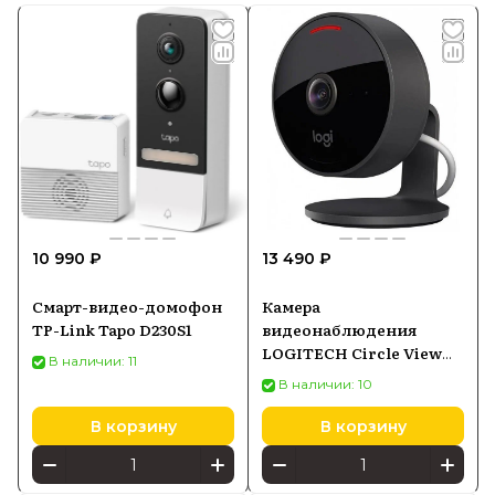
10 990 ₽
13 490 ₽
Смарт-видео-домофон
Камера
TP-Link Tapo D230S1
видеонаблюдения
LOGITECH Circle View
В наличии: 11
961-000490, черный
В наличии: 10
В корзину
В корзину