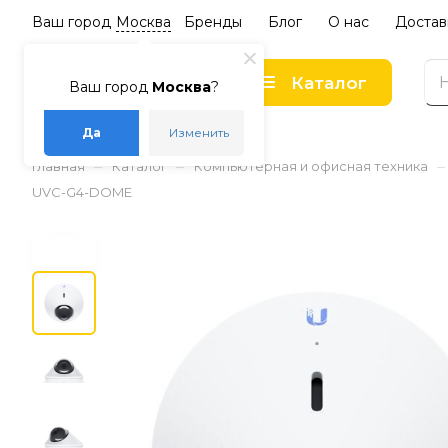
Ваш город
Москва
Бренды
Блог
О нас
Достав
Каталог
Ваш город
Москва
?
Да
Изменить
–
–
–
Главная
Каталог
Компьютерная и офисная техника
UVC-G4-DOME