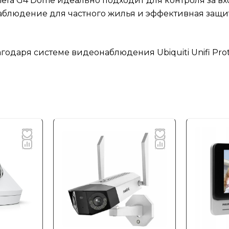
amera G4 Dome идеально подходит для контроля за в
блюдение для частного жилья и эффективная защи
годаря системе видеонаблюдения Ubiquiti Unifi Pro