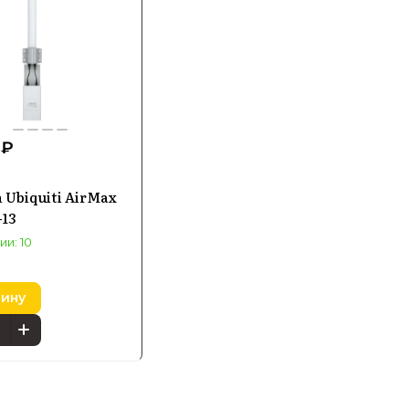
 ₽
 Ubiquiti AirMax
-13
ии: 10
зину