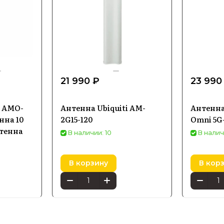
21 990 ₽
23 990
s AMO-
Антенна Ubiquiti AM-
Антенна
нна 10
2G15-120
Omni 5G
нтенна
В наличии: 10
В налич
В корзину
В кор