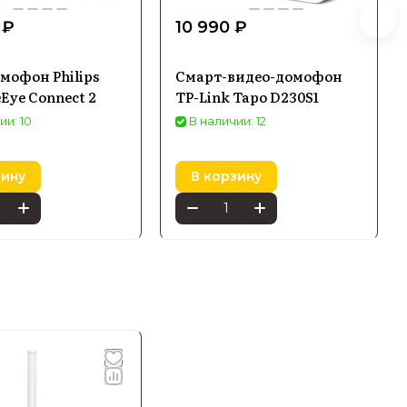
 ₽
10 990 ₽
мофон Philips
Смарт-видео-домофон
Eye Connect 2
TP-Link Tapo D230S1
ии: 10
В наличии: 12
зину
В корзину