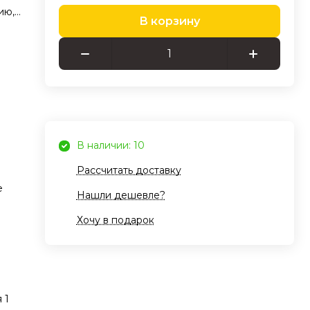
ию,
В корзину
ту
ное
а
е
ого
В наличии: 10
Рассчитать доставку
бых
е
Нашли дешевле?
Хочу в подарок
му
е
е
 1