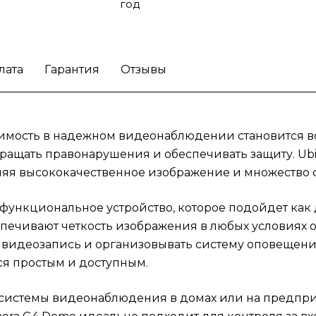
для установки системы видеонаблюдения 
год
домах или на предприятиях, найдут множе
вариантов использования камеры. Ubiquiti U
Protect Camera G4 Dome идеально подход
для контроля за входами и выходами, а так
лата
Гарантия
Отзывы
для наблюдения за территорией. Надежно
видеонаблюдение для частного жилья и
эффективная защита коммерческих объект
имость в надежном видеонаблюдении становится вс
обеспечивают уверенность в
безопасности.
Улучшите безопасность ваш
ащать правонарушения и обеспечивать защиту. Ubiqu
пространства благодаря системе
вляя высококачественное изображение и множество
видеонаблюдения Ubiquiti Unifi Protect Ca
G4 Dome.
гофункциональное устройство, которое подойдет как 
ечивают четкость изображения в любых условиях о
 видеозапись и организовывать систему оповещени
ся простым и доступным.
системы видеонаблюдения в домах или на предприя