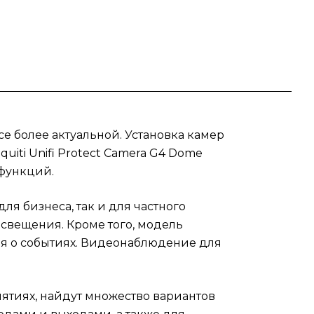
в
ство
nifi
ит
же
е
ов
е более актуальной. Установка камер
его
iti Unifi Protect Camera G4 Dome
 функций.
mera
для бизнеса, так и для частного
свещения. Кроме того, модель
я о событиях. Видеонаблюдение для
тиях, найдут множество вариантов