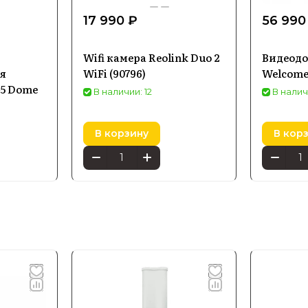
17 990 ₽
56 990
Wifi камера Reolink Duo 2
Видеодо
я
WiFi (90796)
Welcome
G5 Dome
В наличии: 12
В налич
В корзину
В кор