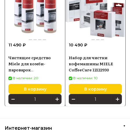
11 490 ₽
10 490 ₽
Чистящее средство
Набор для чистки
Miele для комби-
кофемашины MIELE
пароварок
CoffeeCare 12122930
HydroCleaner. 4
В наличии: 20
В наличии: 10
бутылки
В корзину
В корзину
Интернет-магазин