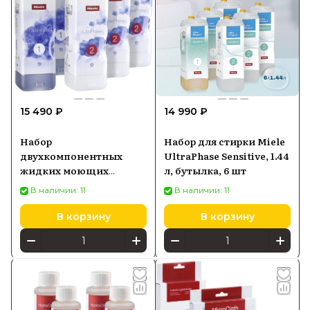
15 490 ₽
14 990 ₽
Набор
Набор для стирки Miele
двухкомпонентных
UltraPhase Sensitive, 1.44
жидких моющих
л, бутылка, 6 шт
средств Miele
В наличии: 11
В наличии: 11
UltraPhase 1 & 2 (6 шт)
В корзину
В корзину