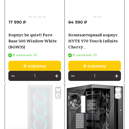
17 990 ₽
64 990 ₽
Корпус be quiet! Pure
Компьютерный корпус
Base 500 Window White
HYTE Y70 Touch Infinite
(BGW35)
Cherry
(CSHYTEY70TIRB)
В наличии: 10
В наличии: 10
В корзину
В корзину