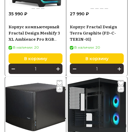
35 990 ₽
27 990 ₽
Корпус компьютерный
Корпус Fractal Design
Fractal Design Meshify 3
Terra Graphite (FD-C-
XL Ambience Pro RGB
TER1N-01)
Black TG Light Tint (FD-
В наличии: 20
В наличии: 20
CMES3-X03)
В корзину
В корзину