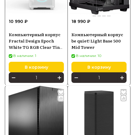
10 990 ₽
18 990 ₽
Компьютерный корпус
Компьютерный корпус
Fractal Design Epoch
be quiet! Light Base 500
White TG RGB Clear Tint
Mid Tower
(FD-C-EPO1A-05)
В наличии: 1
В наличии: 10
В корзину
В корзину