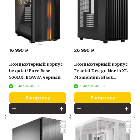
16 990 ₽
26 990 ₽
Компьютерный корпус
Компьютерный корпус
be quiet! Pure Base
Fractal Design North XL
500DX, BGW37, черный
Momentum Black
(FDCNOR1X07)
В наличии: 11
В наличии: 10
В корзину
В корзину