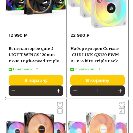
12 990 ₽
22 990 ₽
Вентилятор be quiet!
Набор кулеров Corsair
LIGHT WINGS 120mm
iCUE LINK QX120 PWM
PWM High-Speed Triple
RGB White Triple Pack
Pack
3x120mm
В наличии: 10
В наличии: 10
В корзину
В корзину