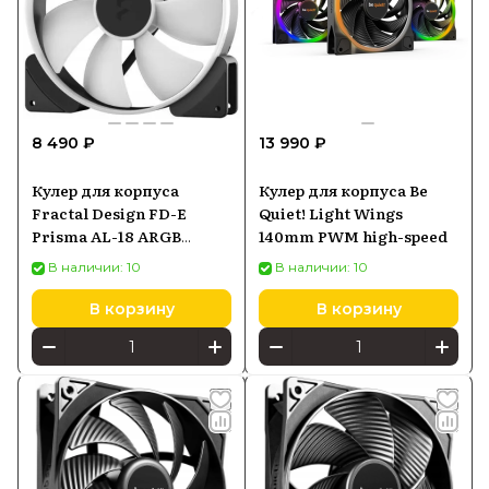
8 490 ₽
13 990 ₽
Кулер для корпуса
Кулер для корпуса Be
Fractal Design FD-E
Quiet! Light Wings
Prisma AL-18 ARGB
140mm PWM high-speed
180mm single pack PWM
В наличии: 10
В наличии: 10
В корзину
В корзину