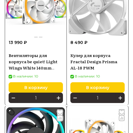
13 990 ₽
8 490 ₽
Вентиляторы для
Кулер для корпуса
корпуса be quiet! Light
Fractal Design Prisma
Wings White 140mm
AL-18 PWM
PWM Triple Pack BL102
В наличии: 10
В наличии: 10
BE Quiet! Light Wings
White 140mm PWM
В корзину
В корзину
Triple Pack BL102