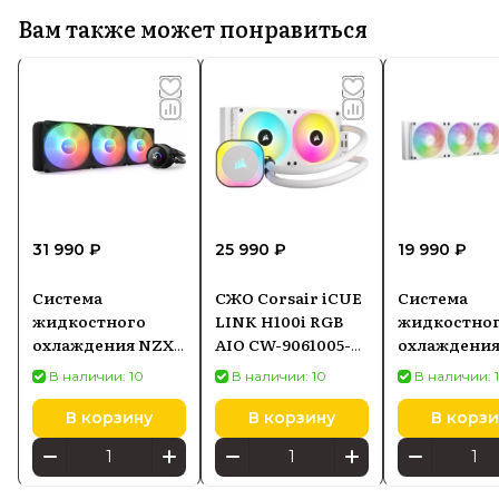
Вам также может понравиться
31 990 ₽
25 990 ₽
19 990 ₽
Система
СЖО Corsair iCUE
Система
жидкостного
LINK H100i RGB
жидкостно
охлаждения NZXT
AIO CW-9061005-
охлаждения
Kraken 360 RGB,
WW
Quiet! Light
В наличии: 10
В наличии: 10
В наличии: 
AIO 360 мм
360mm Whit
3x120mm (B
В корзину
В корзину
В корзи