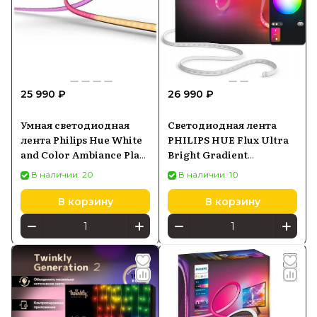
25 990 ₽
26 990 ₽
Умная светодиодная
Светодиодная лента
лента Philips Hue White
PHILIPS HUE Flux Ultra
and Color Ambiance Play
Bright Gradient
Gradient lightstrip для
Lightstrip 5м
В наличии: 20
В наличии: 10
ТВ 55- 60 (929002422701)
929004276702
В корзину
В корзину