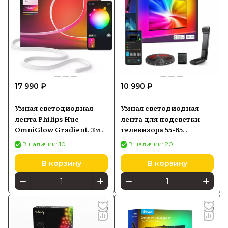
17 990 ₽
10 990 ₽
Умная светодиодная
Умная светодиодная
лента Philips Hue
лента для подсветки
OmniGlow Gradient, 3м
телевизора 55-65
(929004608001)
дюймов Govee WiFi RGB
В наличии: 10
В наличии: 20
Smart TV LED
В корзину
В корзину