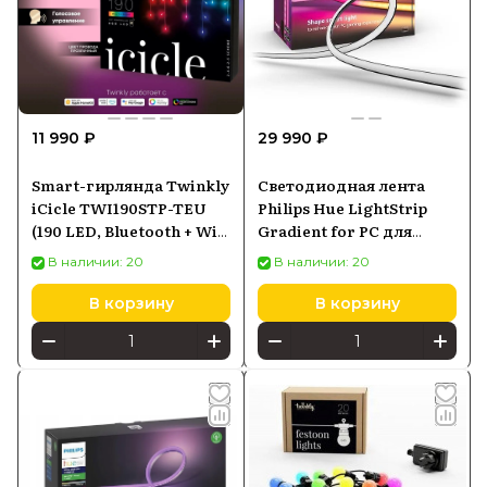
11 990 ₽
29 990 ₽
Smart-гирлянда Twinkly
Светодиодная лента
iCicle TWI190STP-TEU
Philips Hue LightStrip
(190 LED, Bluetooth + Wi-
Gradient for PC для
Fi)
мониторов 32-34
В наличии: 20
В наличии: 20
(929003498601)
В корзину
В корзину