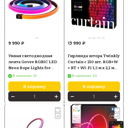
9 990 ₽
13 990 ₽
Умная светодиодная
Гирлянда штора Twinkly
лента Govee RGBIC LED
Curtain с 210 шт. RGB+W
Neon Rope Lights for
+ BT + Wi-Fi 1,5 м x 2,1 м
Desks 3м (H61C3)
(TWW210SPP-TEU)
В наличии: 10
В наличии: 20
В корзину
В корзину