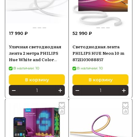
17 990 ₽
52 990 ₽
Уличная светодиодная
Светодиодная лента
лента 2 метра PHILIPS
PHILIPS HUE Neon 10 m
Hue White and Color
8721103088857
Ambiance 929002289002
В наличии: 10
В наличии: 10
В корзину
В корзину