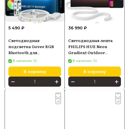
5 490 ₽
36 990 ₽
Светодиодная
Светодиодная лента
подсветка Govee RGB
PHILIPS HUE Neon
Bluetooth для
Gradient Outdoor
телевизоров 46-60
Lightstrip 8721103088734
В наличии: 10
В наличии: 10
дюймов H6179
В корзину
В корзину