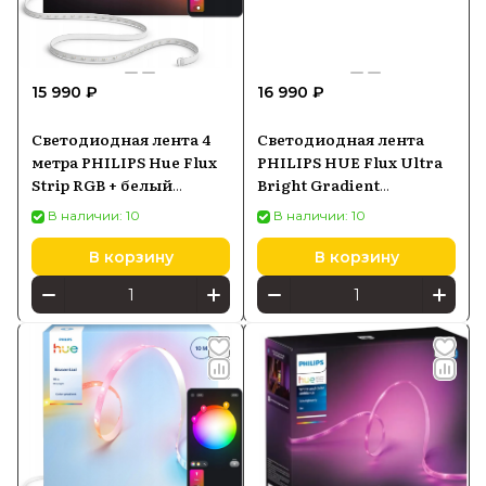
15 990 ₽
16 990 ₽
Светодиодная лента 4
Светодиодная лента
метра PHILIPS Hue Flux
PHILIPS HUE Flux Ultra
Strip RGB + белый
Bright Gradient
929004610502
Lightstrip 3м
В наличии: 10
В наличии: 10
929004276602
В корзину
В корзину