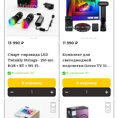
13 990 ₽
11 990 ₽
Смарт-гирлянда LED
Комплект для
Twinkly Strings - 250 шт.
светодиодной
RGB + BT + Wi-Fi
подсветки Govee TV 55-
(TWS250STP-BEU)
65, Wi-Fi+Bluetooth
В наличии: 10
В наличии: 10
Generation II
H605C
В корзину
В корзину