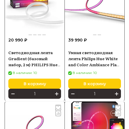
20 990 ₽
39 990 ₽
Светодиодная лента
Умная светодиодная
Gradient (базовый
лента Philips Hue White
набор, 2 м) PHILIPS Hue
and Color Ambiance Play
White and Color
Gradient lightstrip для
В наличии: 10
В наличии: 10
Ambiance 8719514339965
ТВ от 75 (929002422901)
В корзину
В корзину