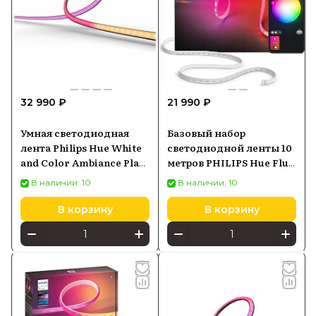
32 990 ₽
21 990 ₽
Умная светодиодная
Базовый набор
лента Philips Hue White
светодиодной ленты 10
and Color Ambiance Play
метров PHILIPS Hue Flux
Gradient lightstrip для
Strip Light 929004610802
В наличии: 10
В наличии: 10
ТВ 65- 70 (929002422801)
В корзину
В корзину