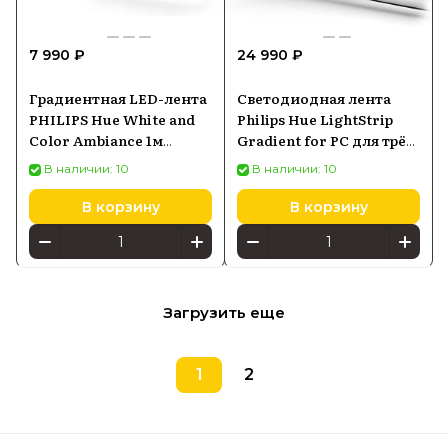
7 990 ₽
24 990 ₽
Градиентная LED-лента
Светодиодная лента
PHILIPS Hue White and
Philips Hue LightStrip
Color Ambiance 1м
Gradient for PC для трёх
удлинитель
мониторов 24-27
В наличии: 10
В наличии: 10
8719514339989
(929003498701)
В корзину
В корзину
Загрузить еще
1
2