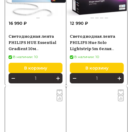
16 990 ₽
12 990 ₽
Светодиодная лента
Светодиодная лента
PHILIPS HUE Essential
PHILIPS Hue Solo
Gradient 10м
Lightstrip 5m белая
929004295001
929003817002
В наличии: 10
В наличии: 10
В корзину
В корзину