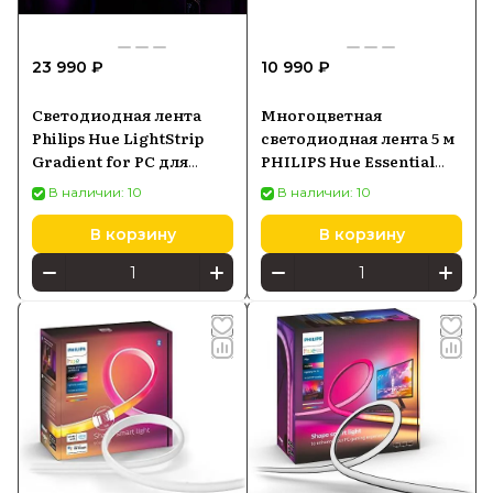
23 990 ₽
10 990 ₽
Светодиодная лента
Многоцветная
Philips Hue LightStrip
светодиодная лента 5 м
Gradient for PC для
PHILIPS Hue Essential
мониторов 24-27
929004294901
В наличии: 10
В наличии: 10
(929003498501)
В корзину
В корзину