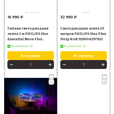
16 990 ₽
32 990 ₽
Гибкая светодиодная
Светодиодная лента 10
лента 5 м PHILIPS Hue
метров PHILIPS Hue Flux
Essential Neon Flex
Strip RGB 929004297302
929004295101
В наличии: 10
В наличии: 10
В корзину
В корзину