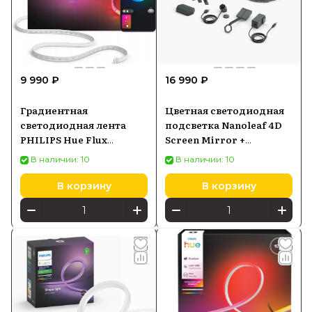
9 990 ₽
16 990 ₽
Градиентная
Цветная светодиодная
светодиодная лента
подсветка Nanoleaf 4D
PHILIPS Hue Flux
Screen Mirror +
Lightstrip 3 m
Lightstrip Kit для ТВ до
В наличии: 10
В наличии: 10
929004610402
85 (NF082K02-52LS)
В корзину
В корзину