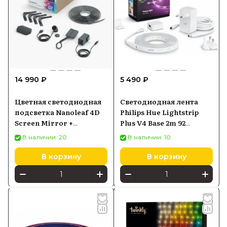
14 990 ₽
5 490 ₽
Цветная светодиодная
Светодиодная лента
подсветка Nanoleaf 4D
Philips Hue Lightstrip
Screen Mirror +
Plus V4 Base 2m 92
Lightstrip Kit для ТВ до
(929002269101)
В наличии: 20
В наличии: 10
65" (NF082K02-40LS)
В корзину
В корзину