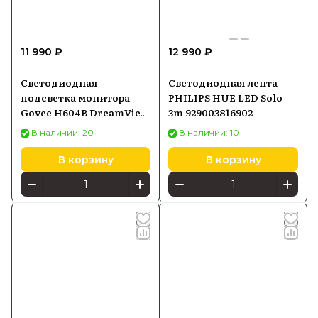
11 990 ₽
12 990 ₽
Светодиодная
Светодиодная лента
подсветка монитора
PHILIPS HUE LED Solo
Govee H604B DreamView
3m 929003816902
G1 RGBIC 24"- 32",
В наличии: 20
В наличии: 10
светодиодная лента,
Wi-Fi+Bluetooth
В корзину
В корзину