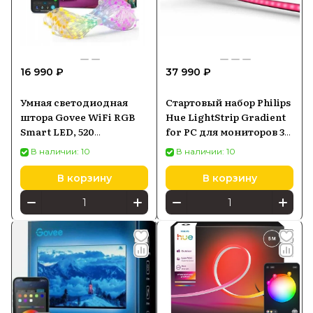
16 990 ₽
37 990 ₽
Умная светодиодная
Стартовый набор Philips
штора Govee WiFi RGB
Hue LightStrip Gradient
Smart LED, 520
for PC для мониторов 32-
светодиодов
34 (929003498602)
В наличии: 10
В наличии: 10
В корзину
В корзину