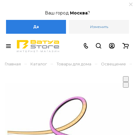
Ваш город
Москва
?
Да
Изменить
–
–
–
–
Главная
Каталог
Товары для дома
Освещение