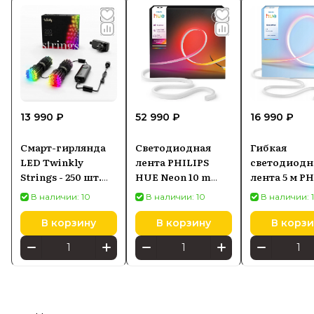
13 990 ₽
52 990 ₽
16 990 ₽
Смарт-гирлянда
Светодиодная
Гибкая
LED Twinkly
лента PHILIPS
светодиодн
Strings - 250 шт.
HUE Neon 10 m
лента 5 м P
RGB + BT + Wi-Fi
8721103088857
Hue Essentia
В наличии: 10
В наличии: 10
В наличии: 
(TWS250STP-BEU)
Flex 9290042
Generation II
В корзину
В корзину
В корзи