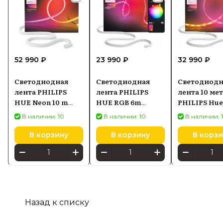
52 990 ₽
23 990 ₽
32 990 ₽
Светодиодная
Светодиодная
Светодиодн
лента PHILIPS
лента PHILIPS
лента 10 ме
HUE Neon 10 m
HUE RGB 6m
PHILIPS Hue
8721103088857
929004610702
Strip RGB
В наличии: 10
В наличии: 10
В наличии: 
92900429730
В корзину
В корзину
В корзи
Назад к списку