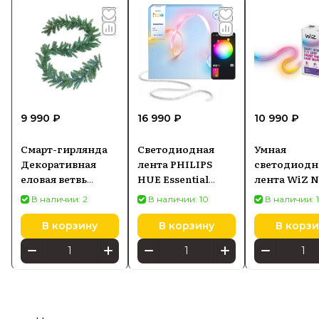
9 990 ₽
16 990 ₽
10 990 ₽
Смарт-гирлянда
Светодиодная
Умная
Декоративная
лента PHILIPS
светодиодн
еловая ветвь
HUE Essential
лента WiZ 
Twinkly Pre-lit
Gradient 10м
flex strip 3 m
В наличии: 2
В наличии: 10
В наличии: 
Regal Garland 50
929004295001
Type-C
LED RGB, 2,7 м
(92900329550
В корзину
В корзину
В корзи