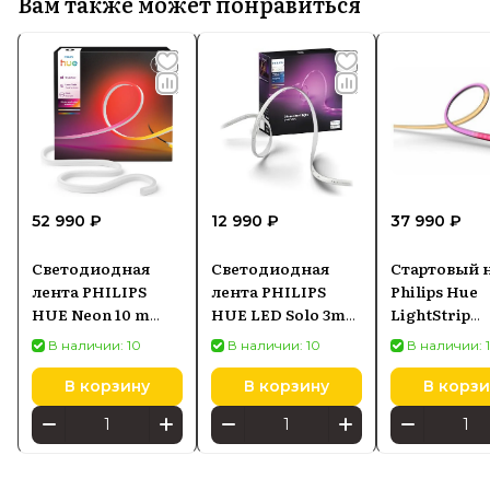
Вам также может понравиться
52 990 ₽
12 990 ₽
37 990 ₽
Светодиодная
Светодиодная
Стартовый 
лента PHILIPS
лента PHILIPS
Philips Hue
HUE Neon 10 m
HUE LED Solo 3m
LightStrip
8721103088857
929003816902
Gradient for
В наличии: 10
В наличии: 10
В наличии: 
для монитор
34 (92900349
В корзину
В корзину
В корзи