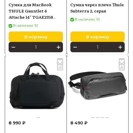
Сумка для MacBook
Сумка через плечо Thule
THULE Gauntlet 4
Subterra 2, серая
Attache 14" TGAE2358
В наличии: 10
Black (3204937)
В наличии: 10
В корзину
В корзину
8 990 ₽
8 490 ₽