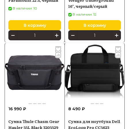
Paramount 22 л, чёрный
Wenger Underground
16", черный/серый
В наличии: 10
В наличии: 12
В корзину
В корзину
16 990 ₽
8 490 ₽
Сумка Thule Chasm Gear
Сумка для ноутбука Dell
Hauler 55L Black 3205529
EcoLoop Pro CC5623