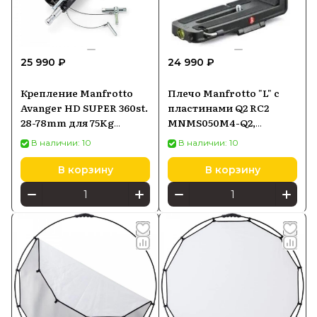
25 990 ₽
24 990 ₽
Крепление Manfrotto
Плечо Manfrotto "L" с
Avanger HD SUPER 360st.
пластинами Q2 RC2
28-78mm для 75Kg
MNMS050M4-Q2,
MAC150, чёрный
чёрный
В наличии: 10
В наличии: 10
В корзину
В корзину