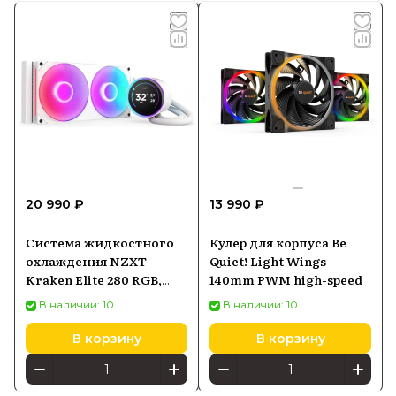
20 990 ₽
13 990 ₽
Система жидкостного
Кулер для корпуса Be
охлаждения NZXT
Quiet! Light Wings
Kraken Elite 280 RGB,
140mm PWM high-speed
AIO 280 мм, LCD 2,72",
В наличии: 10
В наличии: 10
белая
В корзину
В корзину