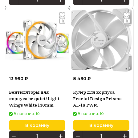
13 990 ₽
8 490 ₽
Вентиляторы для
Кулер для корпуса
корпуса be quiet! Light
Fractal Design Prisma
Wings White 140mm
AL-18 PWM
PWM Triple Pack BL102
В наличии: 10
В наличии: 10
BE Quiet! Light Wings
White 140mm PWM
В корзину
В корзину
Triple Pack BL102