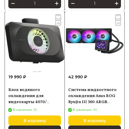
19 990 ₽
42 990 ₽
Блок водяного
Система жидкостного
охлаждения для
охлаждения Asus ROG
видеокарты 4070/
Ryujin III 360 ARGB
4070Ti Corsair Gpu Xg3
Extreme
В наличии: 10
В наличии: 10
Rgb (CX9025003WW)
(90RC0131M0EAY0)
В корзину
В корзину