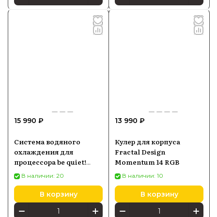
15 990 ₽
13 990 ₽
Система водяного
Кулер для корпуса
охлаждения для
Fractal Design
процессора be quiet!
Momentum 14 RGB
Pure Loop 2 FX 360mm
В наличии: 20
В наличии: 10
(BW015)
В корзину
В корзину