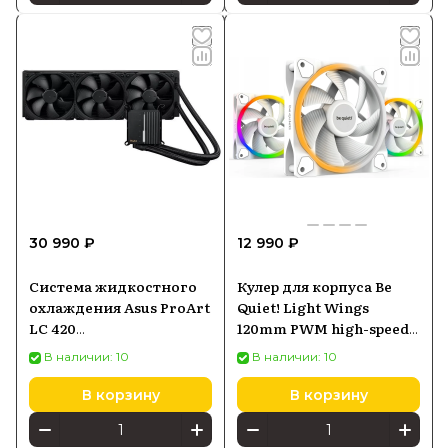
30 990 ₽
12 990 ₽
Система жидкостного
Кулер для корпуса Be
охлаждения Asus ProArt
Quiet! Light Wings
LC 420
120mm PWM high-speed
(90RC00N0M0UAY0)
ARGB
В наличии: 10
В наличии: 10
В корзину
В корзину