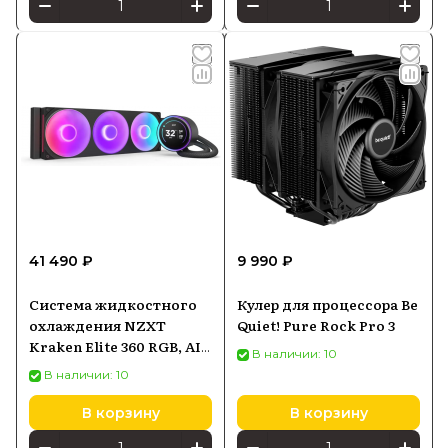
41 490 ₽
9 990 ₽
Система жидкостного
Кулер для процессора Be
охлаждения NZXT
Quiet! Pure Rock Pro 3
Kraken Elite 360 RGB, AIO
В наличии: 10
360 мм, чёрная
В наличии: 10
В корзину
В корзину