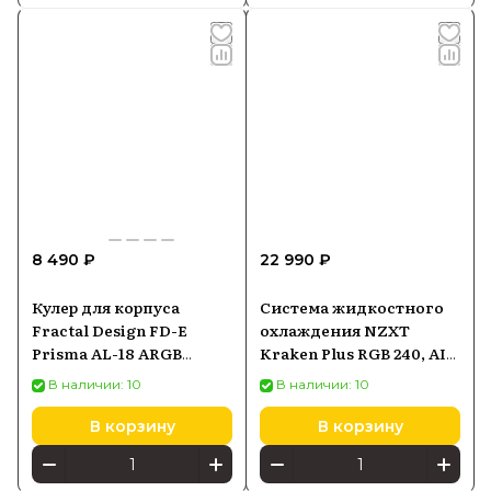
8 490 ₽
22 990 ₽
Кулер для корпуса
Система жидкостного
Fractal Design FD-E
охлаждения NZXT
Prisma AL-18 ARGB
Kraken Plus RGB 240, AIO
180mm single pack PWM
240 мм, чёрная
В наличии: 10
В наличии: 10
В корзину
В корзину