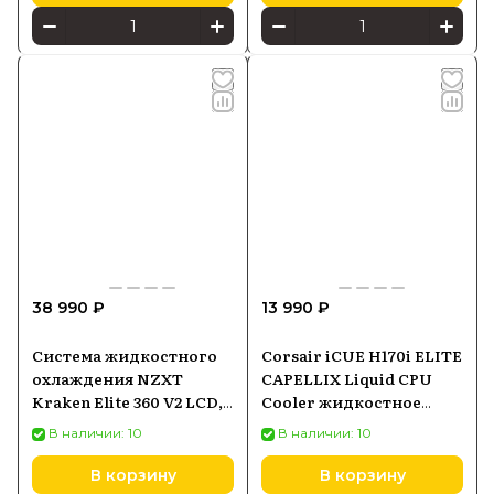
38 990 ₽
13 990 ₽
Система жидкостного
Corsair iCUE H170i ELITE
охлаждения NZXT
CAPELLIX Liquid CPU
Kraken Elite 360 V2 LCD,
Cooler жидкостное
AIO 360 мм, чёрная
компьютерное
В наличии: 10
В наличии: 10
охлаждение CW-
9060055-WW
В корзину
В корзину