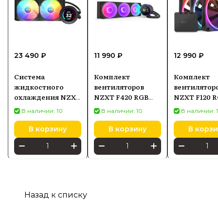
23 490 ₽
11 990 ₽
12 990 ₽
Система
Комплект
Комплект
жидкостного
вентиляторов
вентилятор
охлаждения NZXT
NZXT F420 RGB
NZXT F120 R
Kraken Elite 240
Core, 3×140 мм,
3×120 мм, ч
В наличии: 10
В наличии: 10
В наличии: 
RGB, AIO 240 мм,
белый
с контролл
чёрная
В корзину
В корзину
В корзи
Назад к списку