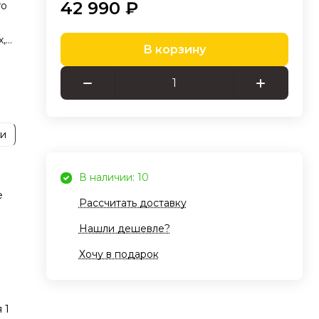
42 990 ₽
го
,
В корзину
но и
ка и
ии
и
В наличии: 10
и
е
Рассчитать доставку
соса
Нашли дешевле?
Хочу в подарок
ой
 1