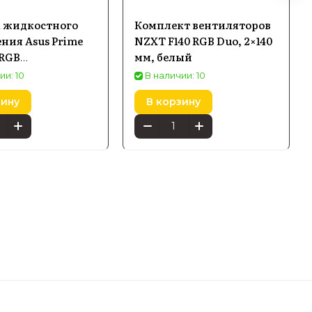
 жидкостного
Комплект вентиляторов
ния Asus Prime
NZXT F140 RGB Duo, 2×140
ARGB
мм, белый
02B0EAY0)
ии: 10
В наличии: 10
зину
В корзину