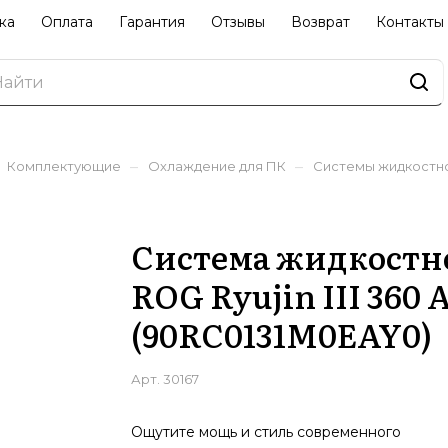
ка
Оплата
Гарантия
Отзывы
Возврат
Контакты
–
–
Комплектующие
Охлаждение для ПК
Системы жидкостн
Система жидкостн
ROG Ryujin III 360
(90RC0131M0EAY0)
Арт.
30167
Ощутите мощь и стиль современного