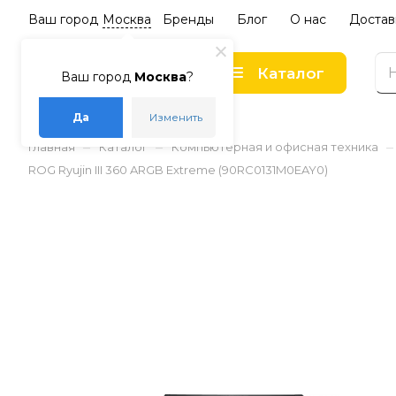
Ваш город
Москва
Бренды
Блог
О нас
Достав
Каталог
Ваш город
Москва
?
Да
Изменить
–
–
–
Главная
Каталог
Компьютерная и офисная техника
ROG Ryujin III 360 ARGB Extreme (90RC0131M0EAY0)