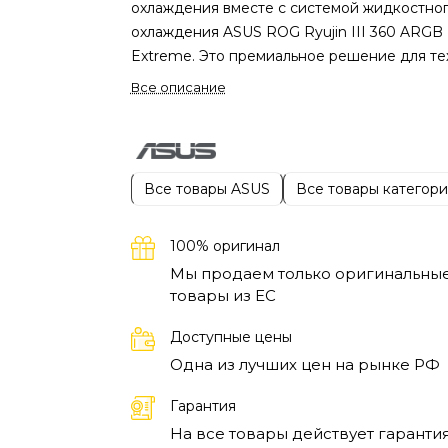
охлаждения вместе с системой жидкостно
охлаждения ASUS ROG Ryujin III 360 ARGB
Extreme. Это премиальное решение для тех
кто хочет не только эффективно
Все описание
контролировать температуру процессора, 
добавить яркий акцент в свою игровую или
рабочую сборку. Эффектная ARGB-подсвет
продуманный дизайн превращают систему
Все товары ASUS
Все товары категор
охлаждения в настоящее украшение
высокопроизводительного ПК.
Большой
100% оригинал
радиатор формата 360 мм с тремя мощным
вентиляторами обеспечивает стабильный 
Мы продаем только оригинальны
товары из EC
быстрый отвод тепла даже при высоких
нагрузках. Инновационная конструкция на
Доступные цены
гарантирует равномерную циркуляцию
Одна из лучших цен на рынке РФ
охлаждающей жидкости, помогая
поддерживать оптимальную температуру
Гарантия
процессора во время игр, работы с график
На все товары действует гарантия
или ресурсоёмких вычислений. При этом