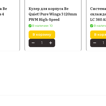
а Be
Кулер для корпуса Be
Система
s 4
Quiet! Pure Wings 3 120mm
охлажде
PWM High-Speed
LC 360 
(90RC01
В наличии: 10
В налич
В корзину
В кор