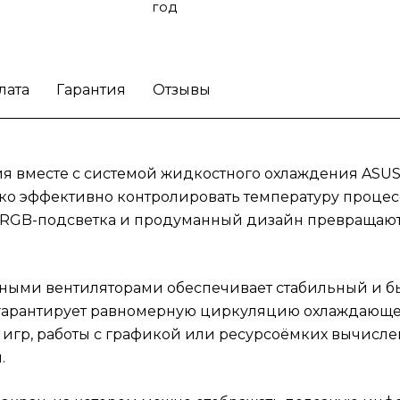
год
уровень шума остаётся комфортным для
повседневного использования.
Особый ша
модели придаёт встроенный LCD-экран, на
котором можно отображать полезную
лата
Гарантия
Отзывы
информацию или персонализированные
изображения. Это идеальный выбор для тех
кто ценит сочетание производительности,
технологичности и эффектного внешнего 
 вместе с системой жидкостного охлаждения ASUS RO
в одном устройстве.
ько эффективно контролировать температуру процесс
ARGB-подсветка и продуманный дизайн превращают
ными вентиляторами обеспечивает стабильный и бы
а гарантирует равномерную циркуляцию охлаждающ
игр, работы с графикой или ресурсоёмких вычислен
.