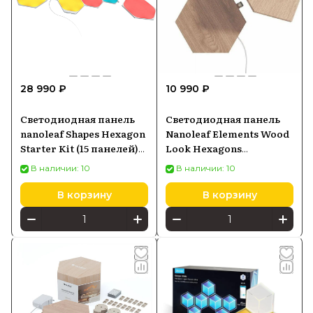
28 990 ₽
10 990 ₽
Светодиодная панель
Светодиодная панель
nanoleaf Shapes Hexagon
Nanoleaf Elements Wood
Starter Kit (15 панелей)
Look Hexagons
(NL42-6002HX-15PK)
Expansion Pack (3
В наличии: 10
В наличии: 10
панели) NL52-E-0001HB-
3PK
В корзину
В корзину