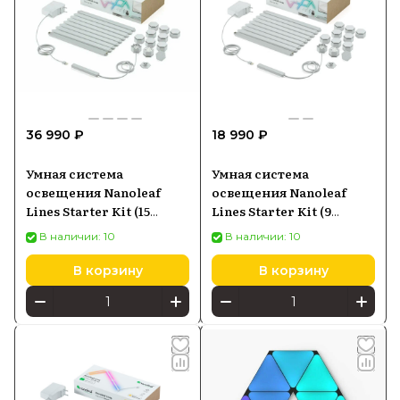
36 990 ₽
18 990 ₽
Умная система
Умная система
освещения Nanoleaf
освещения Nanoleaf
Lines Starter Kit (15
Lines Starter Kit (9
панелей) (NL59-K-
панелей)
В наличии: 10
В наличии: 10
6002LW-15PK-EU)
В корзину
В корзину