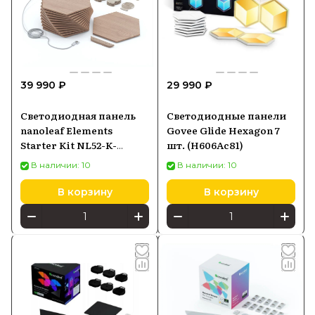
39 990 ₽
29 990 ₽
Светодиодная панель
Светодиодные панели
nanoleaf Elements
Govee Glide Hexagon 7
Starter Kit NL52-K-
шт. (H606Ac81)
3002HB-13PK (13
В наличии: 10
В наличии: 10
панелей)
В корзину
В корзину