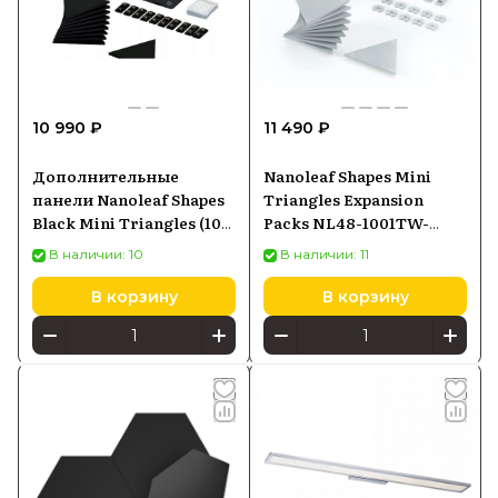
10 990 ₽
11 490 ₽
Дополнительные
Nanoleaf Shapes Mini
панели Nanoleaf Shapes
Triangles Expansion
Black Mini Triangles (10
Packs NL48-1001TW-
световых панелей)
10PK
В наличии: 10
В наличии: 11
NANNL481101TW10PK
В корзину
В корзину