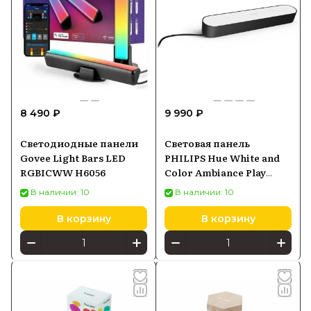
8 490 ₽
9 990 ₽
Светодиодные панели
Световая панель
Govee Light Bars LED
PHILIPS Hue White and
RGBICWW H6056
Color Ambiance Play
Черный 7820330P7
В наличии: 10
В наличии: 10
В корзину
В корзину