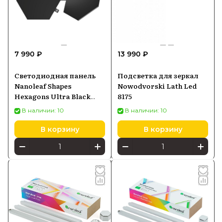
7 990 ₽
13 990 ₽
Светодиодная панель
Подсветка для зеркал
Nanoleaf Shapes
Nowodvorski Lath Led
Hexagons Ultra Black
8175
Expansion Pack (3
В наличии: 10
В наличии: 10
панели) NL42-0101HX-
3PK
В корзину
В корзину