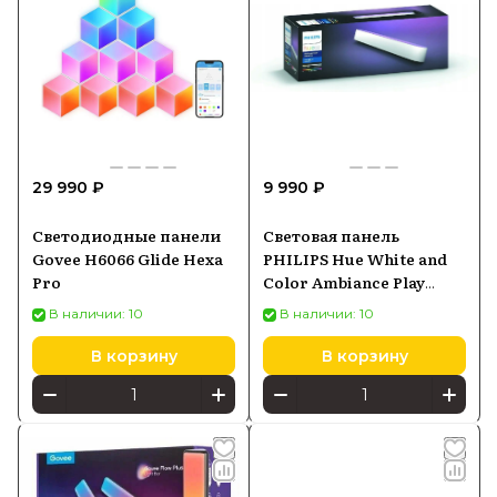
29 990 ₽
9 990 ₽
Светодиодные панели
Световая панель
Govee H6066 Glide Hexa
PHILIPS Hue White and
Pro
Color Ambiance Play
белый 7820331P7
В наличии: 10
В наличии: 10
В корзину
В корзину