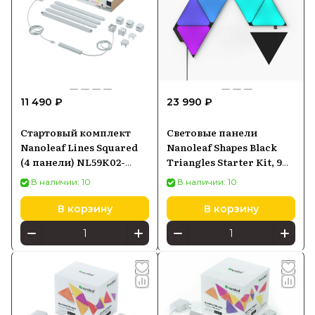
11 490 ₽
23 990 ₽
Стартовый комплект
Световые панели
Nanoleaf Lines Squared
Nanoleaf Shapes Black
(4 панели) NL59K02-
Triangles Starter Kit, 9
4SN00
шт (NL47-0102TW-9PK)
В наличии: 10
В наличии: 10
В корзину
В корзину