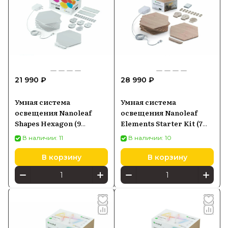
21 990 ₽
28 990 ₽
Умная система
Умная система
освещения Nanoleaf
освещения Nanoleaf
Shapes Hexagon (9
Elements Starter Kit (7
панелей) (NL42-0002HX-
панелей) (NL52-K-
В наличии: 11
В наличии: 10
9PK)
7002HB-7PK)
В корзину
В корзину