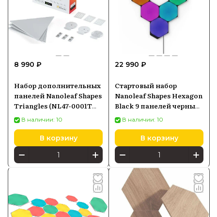
8 990 ₽
22 990 ₽
Набор дополнительных
Стартовый набор
панелей Nanoleaf Shapes
Nanoleaf Shapes Hexagon
Triangles (NL47-0001TW-
Black 9 панелей черный
3PK)
(NL42-0102HX-9PK)
В наличии: 10
В наличии: 10
В корзину
В корзину