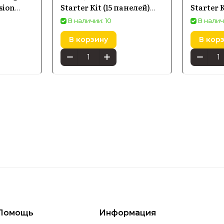
sion
Starter Kit (15 панелей)
Starter 
L42-
(NL59-K-6002LW-15PK-EU)
(NL42-6
В наличии: 10
В налич
В корзину
В кор
Помощь
Информация