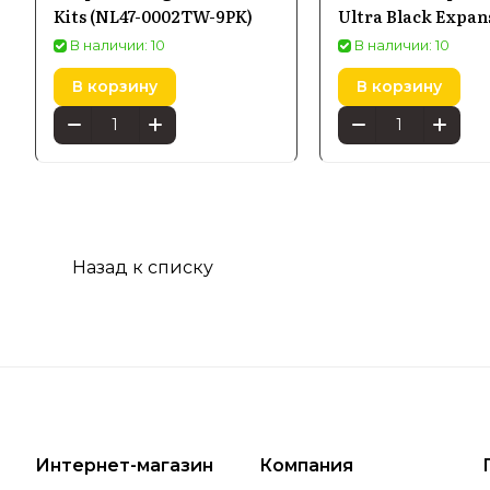
Kits (NL47-0002TW-9PK)
Ultra Black Expan
Pack (3 панели) N
В наличии: 10
В наличии: 10
0101HX-3PK
В корзину
В корзину
Назад к списку
Интернет-магазин
Компания