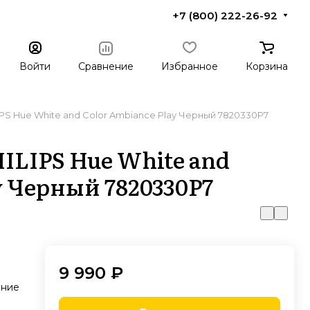
+7 (800) 222-26-92
Войти
Сравнение
Избранное
Корзина
PS Hue White and Color Ambiance Play Черный 7820330P7
ILIPS Hue White and
y Черный 7820330P7
9 990 ₽
ение