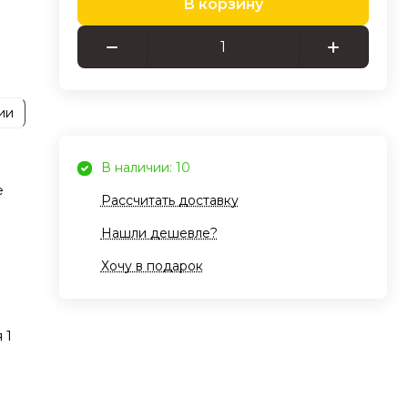
В корзину
ения
ного
ием
ии
ных
В наличии: 10
е
Рассчитать доставку
но
Нашли дешевле?
Хочу в подарок
ько
ет
 1
ру
ть