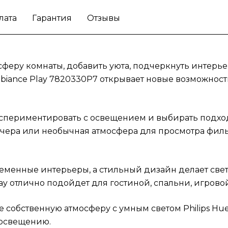
каждый момент дома становится особенн
лата
Гарантия
Отзывы
благодаря правильному освещению.
еру комнаты, добавить уюта, подчеркнуть интерьер
mbiance Play 7820330P7 открывает новые возможнос
экспериментировать с освещением и выбирать подх
вечера или необычная атмосфера для просмотра фи
еменные интерьеры, а стильный дизайн делает св
lay отлично подойдет для гостиной, спальни, игрово
е собственную атмосферу с умным светом Philips Hu
 освещению.