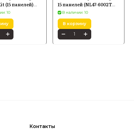
Kit (15 панелей)
15 панелей (NL47-6002TW-
002HX-15PK)
15PK)
ии: 10
В наличии: 10
зину
В корзину
Контакты