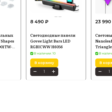
8 490 ₽
23 990
ельных
Светодиодные панели
Световы
 Shapes
Govee Light Bars LED
Nanoleaf
001TW-
RGBICWW H6056
Triangle
(NL47-0
В наличии: 10
В налич
В корзину
В кор