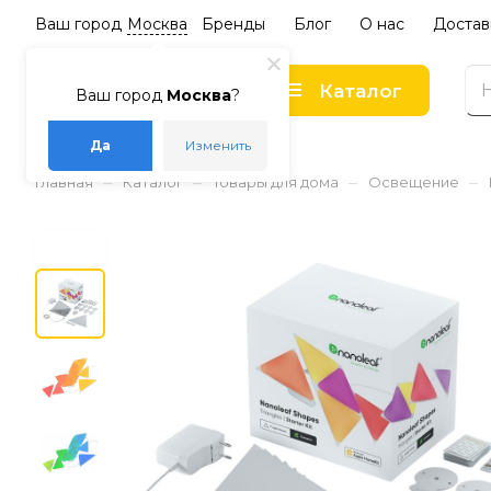
Ваш город
Москва
Бренды
Блог
О нас
Достав
Каталог
Ваш город
Москва
?
Да
Изменить
–
–
–
–
Главная
Каталог
Товары для дома
Освещение