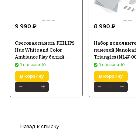
9 990 ₽
8 990 ₽
Световая панель PHILIPS
Набор дополнит
Hue White and Color
панелей Nanoleaf
Ambiance Play белый
Triangles (NL47-0
7820331P7
3PK)
В наличии: 10
В наличии: 10
В корзину
В корзину
Назад к списку