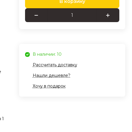
В корзину
же
а
ми
ная
es
В наличии: 10
hapes
Рассчитать доставку
е
Нашли дешевле?
ить
Хочу в подарок
енно
до
 1