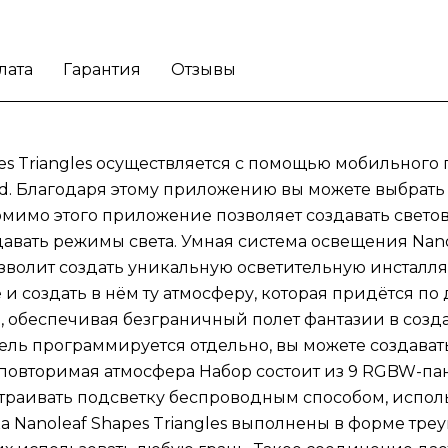
программируется отдельно, вы можете
создавать самые необычные и смелые
лата
Гарантия
Отзывы
сочетания цветов для украшения интерьер
Неповторимая атмосфера Набор состоит и
RGBW-панелей, монтажного комплекта для
и управляющего модуля, который позволяе
s Triangles осуществляется с помощью мобильного 
настраивать подсветку беспроводным
d. Благодаря этому приложению вы можете выбрать
способом, используя специальное прилож
 Помимо этого приложение позволяет создавать свет
на смартфоне. GBW-панели для умного
светильника Nanoleaf Shapes Triangles
ть режимы света. Умная система освещения Nanoleaf
выполнены в форме треугольников.
озволит создать уникальную осветительную инсталля
Соединяются они при помощи специальны
и создать в нём ту атмосферу, которая придётся по
коннекторов, позволяющих использовать
ов, обеспечивая безграничный полет фантазии в со
любую грань. Такое соединение дает
ель программируется отдельно, вы можете создава
возможность выстраивать 2D-фигуры любо
повторимая атмосфера Набор состоит из 9 RGBW-па
сложности. Комплект может быть расшире
страивать подсветку беспроводным способом, испо
дополнительными LED-панелями
 Nanoleaf Shapes Triangles выполнены в форме тре
(приобретаются отдельно). Один блок пит