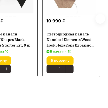
 ₽
10 990 ₽
е панели
Светодиодная панель
 Shapes Black
Nanoleaf Elements Wood
s Starter Kit, 9 шт
Look Hexagons Expansion
102TW-9PK)
Pack (3 панели) NL52-E-
ии: 10
В наличии: 10
0001HB-3PK
зину
В корзину