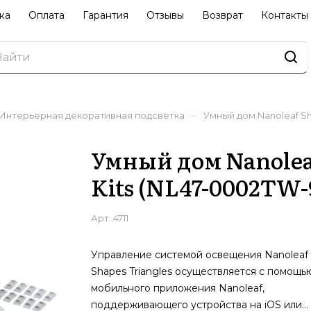
ка
Оплата
Гарантия
Отзывы
Возврат
Контакты
–
Интерьерная декоративная подсветка
Умный дом Nanoleaf Sha
Умный дом Nanoleaf
Kits (NL47-0002TW-
Арт.
4711
Управление системой освещения Nanoleaf
Shapes Triangles осуществляется с помощь
мобильного приложения Nanoleaf,
поддерживающего устройства на iOS или