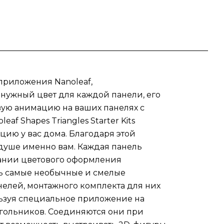
а.
з 9
 них
т
приложения Nanoleaf,
 нужный цвет для каждой панели, его
ение
овую анимацию на ваших панелях с
 Shapes Triangles Starter Kits
цию у вас дома. Благодаря этой
х
 душе именно вам. Каждая панель
здании цветового оформления
ть самые необычные и смелые
й
нелей, монтажного комплекта для них
н
льзуя специальное приложение на
угольников. Соединяются они при
ания