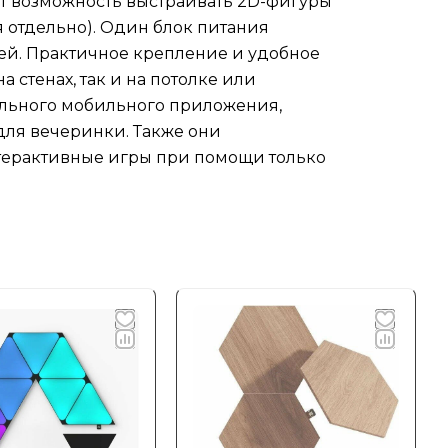
т возможность выстраивать 2D-фигуры
8
 отдельно). Один блок питания
ля
лей. Практичное крепление и удобное
стенах, так и на потолке или
тить
ального мобильного приложения,
лке
 для вечеринки. Также они
ет
нтерактивные игры при помощи только
ния,
е
 или
мощи