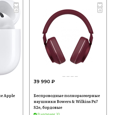
39 990 ₽
е Apple
Беспроводные полноразмерные
наушники Bowers & Wilkins Px7
S2e, бордовые
В наличии: 10