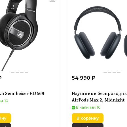
₽
54 990 ₽
 Sennheiser HD 569
Наушники беспроводны
AirPods Max 2, Midnight
и: 10
В наличии: 10
ину
В корзину