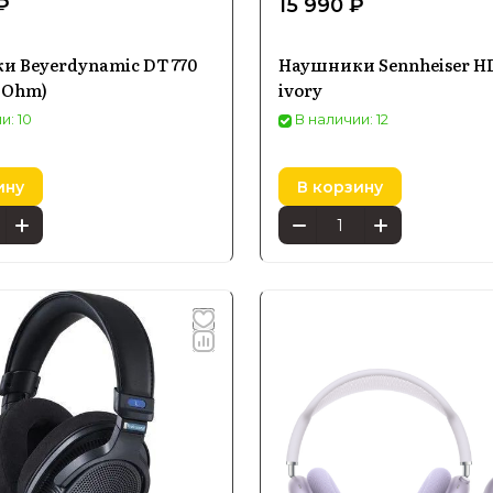
₽
15 990 ₽
 Beyerdynamic DT 770
Наушники Sennheiser HD
8 Ohm)
ivory
и: 10
В наличии: 12
ину
В корзину