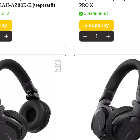
 EAH-AZ80E-K (черный)
PRO X
и: 10
В наличии: 11
ину
В корзину