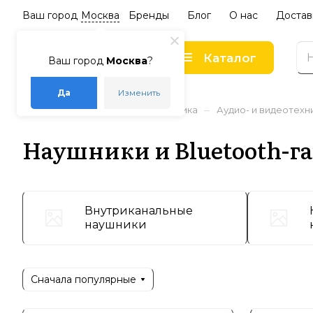
Ваш город
Москва
Бренды
Блог
О нас
Достав
Каталог
Ваш город
Москва
?
Да
Изменить
–
–
–
Главная
Каталог
Электроника
Аудио- и видеотехн
Наушники и Bluetooth-г
Внутриканальные
наушники
Сначала популярные