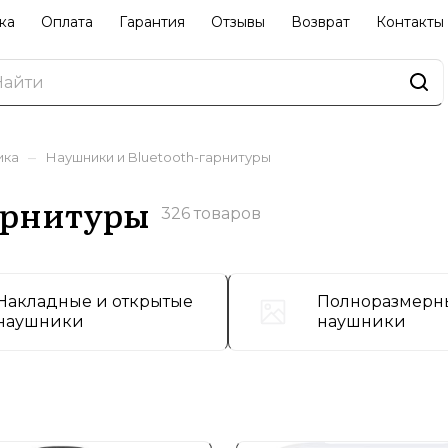
ка
Оплата
Гарантия
Отзывы
Возврат
Контакты
–
ика
Наушники и Bluetooth-гарнитуры
арнитуры
326 товаров
Накладные и открытые
Полноразмерн
наушники
наушники