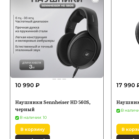
10 990 ₽
17 990 
Наушники Sennheiser HD 560S,
Наушники
черный
В наличи
В наличии: 10
В корзину
В корз