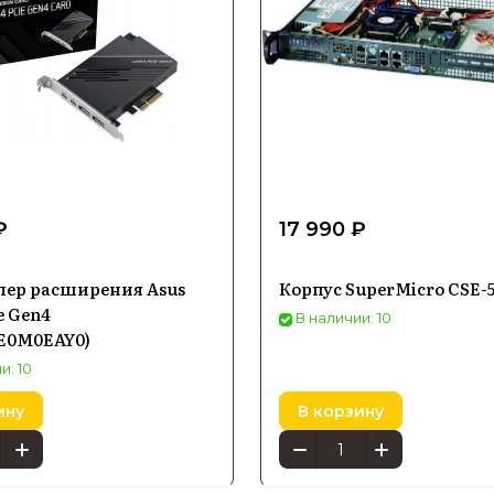
₽
17 990 ₽
лер расширения Asus
Корпус SuperMicro CSE-
e Gen4
В наличии: 10
E0M0EAY0)
и: 10
ину
В корзину