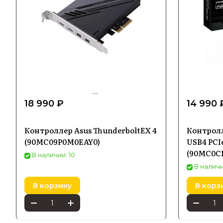
18 990 ₽
14 990 
Контроллер Asus ThunderboltEX 4
Контрол
(90MC09P0M0EAY0)
USB4 PCI
(90MC0C
В наличии: 10
В наличи
В корзину
В корз