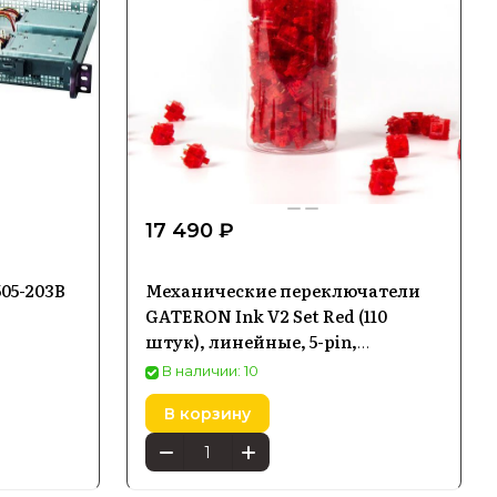
17 490 ₽
505-203B
Механические переключатели
GATERON Ink V2 Set Red (110
штук), линейные, 5-pin,
смазаны, 50g
В наличии: 10
В корзину