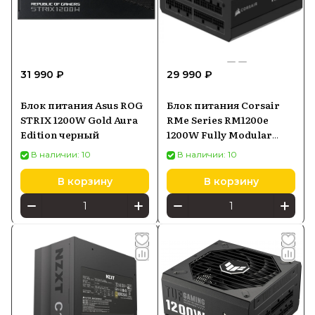
31 990 ₽
29 990 ₽
Блок питания Asus ROG
Блок питания Corsair
STRIX 1200W Gold Aura
RMe Series RM1200e
Edition черный
1200W Fully Modular
80PLUS Gold ATX Power
В наличии: 10
В наличии: 10
Supply (CP9020258EU)
В корзину
В корзину