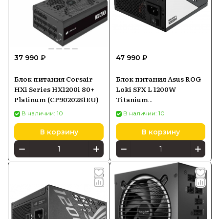
37 990 ₽
47 990 ₽
Блок питания Corsair
Блок питания Asus ROG
HXi Series HX1200i 80+
Loki SFX L 1200W
Platinum (CP9020281EU)
Titanium
(90YE00N0B0NA00)
В наличии: 10
В наличии: 10
В корзину
В корзину