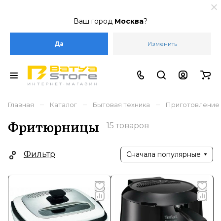
Ваш город
Москва
?
Да
Изменить
–
–
–
Главная
Каталог
Бытовая техника
Приготовление
Фритюрницы
15 товаров
Фильтр
Сначала популярные