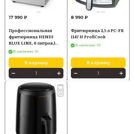
17 990 ₽
8 990 ₽
Профессиональная
Фритюрница 2,5 л PC-FR
фритюрница HENDI
1147 H ProfiCook
BLUE LINE, 6 литров,1
В наличии: 10
камера, 205815
В наличии: 10
В корзину
В корзину