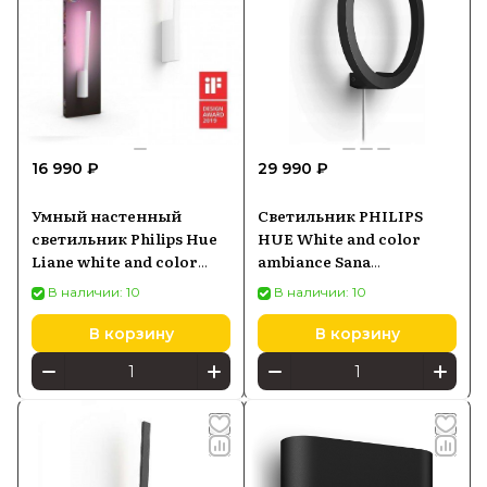
16 990 ₽
29 990 ₽
Умный настенный
Светильник PHILIPS
светильник Philips Hue
HUE White and color
Liane white and color
ambiance Sana
ambience Bluetooth
929003052901, черный
В наличии: 10
В наличии: 10
Белый 929003053201
В корзину
В корзину