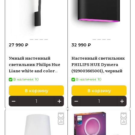
27 990 ₽
32 990 ₽
Умный настенный
Настенный светильник
светильник Philips Hue
PHILIPS HUE Dymera
Liane white and color
(929003665001), черный
ambience Bluetooth
В наличии: 10
В наличии: 10
Черный 929003053101
В корзину
В корзину