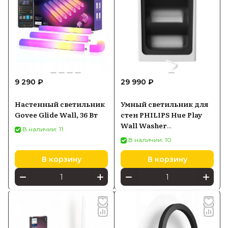
9 290 ₽
29 990 ₽
Настенный светильник
Умный светильник для
Govee Glide Wall, 36 Вт
стен PHILIPS Hue Play
Wall Washer
В наличии: 11
8720169339651
В наличии: 10
В корзину
В корзину