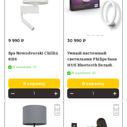
9 990 ₽
30 990 ₽
Бра Nowodvorski Chillin
Умный настенный
8216
светильник Philips Sana
HUE Bluetooth Белый
В наличии: 10
(929003053001)
В наличии: 10
В корзину
В корзину