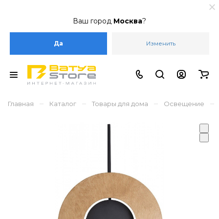
Ваш город
Москва
?
Да
Изменить
–
–
–
–
Главная
Каталог
Товары для дома
Освещение