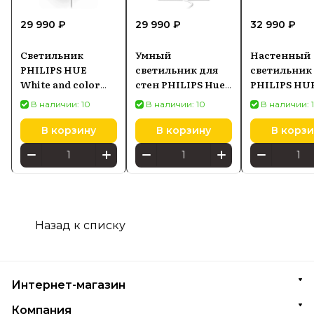
29 990 ₽
29 990 ₽
32 990 ₽
Светильник
Умный
Настенный
PHILIPS HUE
светильник для
светильник
White and color
стен PHILIPS Hue
PHILIPS HU
ambiance Sana
Play Wall Washer
Dymera
В наличии: 10
В наличии: 10
В наличии: 
929003052901,
8720169339651
(92900366500
черный
черный
В корзину
В корзину
В корзи
Назад к списку
Интернет-магазин
Компания