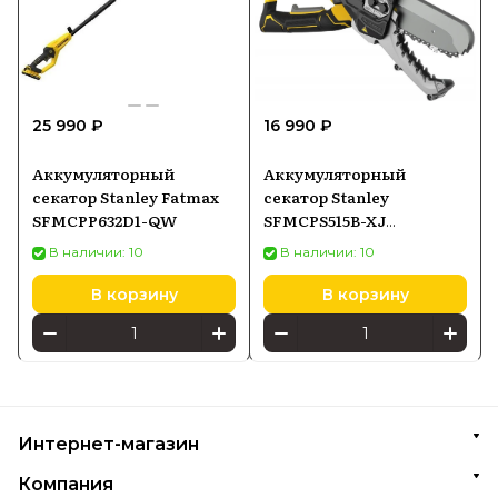
25 990 ₽
16 990 ₽
Аккумуляторный
Аккумуляторный
секатор Stanley Fatmax
секатор Stanley
SFMCPP632D1-QW
SFMCPS515B-XJ
SFMCPS515BXJ
В наличии: 10
В наличии: 10
В корзину
В корзину
Интернет-магазин
Компания