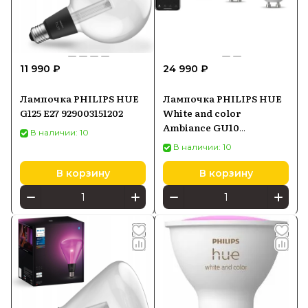
11 990 ₽
24 990 ₽
Лампочка PHILIPS HUE
Лампочка PHILIPS HUE
G125 E27 929003151202
White and color
Ambiance GU10
В наличии: 10
929003666503
В наличии: 10
В корзину
В корзину