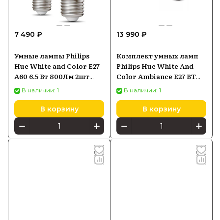
7 490 ₽
13 990 ₽
Умные лампы Philips
Комплект умных ламп
Hue White and Color E27
Philips Hue White And
A60 6.5 Вт 800Лм 2шт
Color Ambiance E27 BT
(929002489602)
1100 ЛМ (929002468810)
В наличии: 1
В наличии: 1
Starter Kit
В корзину
В корзину