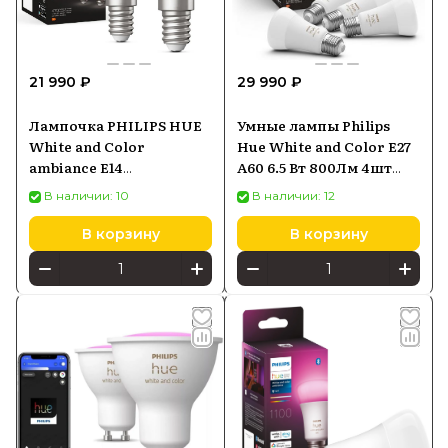
21 990 ₽
29 990 ₽
Лампочка PHILIPS HUE
Умные лампы Philips
White and Color
Hue White and Color E27
ambiance E14
A60 6.5 Вт 800Лм 4шт
929003573602
(929002489604)
В наличии: 10
В наличии: 12
В корзину
В корзину