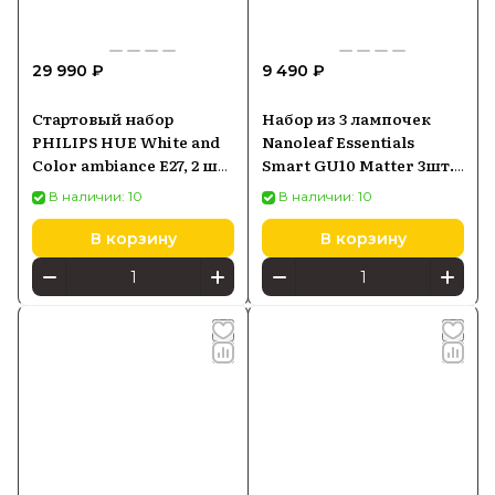
29 990 ₽
9 490 ₽
Стартовый набор
Набор из 3 лампочек
PHILIPS HUE White and
Nanoleaf Essentials
Color ambiance E27, 2 шт.
Smart GU10 Matter 3шт.
(929002216823)
(NF080B023GU10)
В наличии: 10
В наличии: 10
В корзину
В корзину