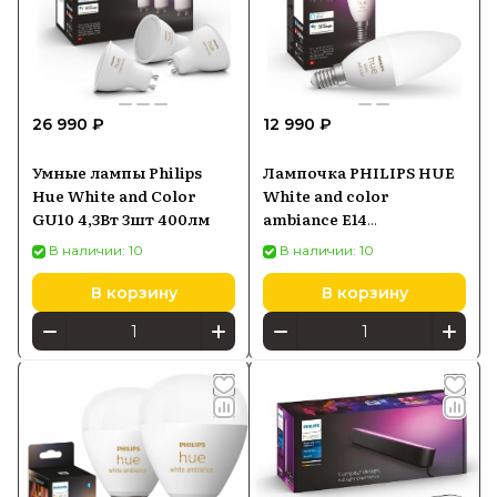
26 990 ₽
12 990 ₽
Умные лампы Philips
Лампочка PHILIPS HUE
Hue White and Color
White and color
GU10 4,3Вт 3шт 400лм
ambiance E14
929002294204
В наличии: 10
В наличии: 10
В корзину
В корзину