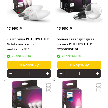
17 990 ₽
13 990 ₽
Лампочка PHILIPS HUE
Умная светодиодная
White and color
лампа PHILIPS HUE
ambiance E14
929003151101
929002294205
В наличии: 10
В наличии: 10
В корзину
В корзину