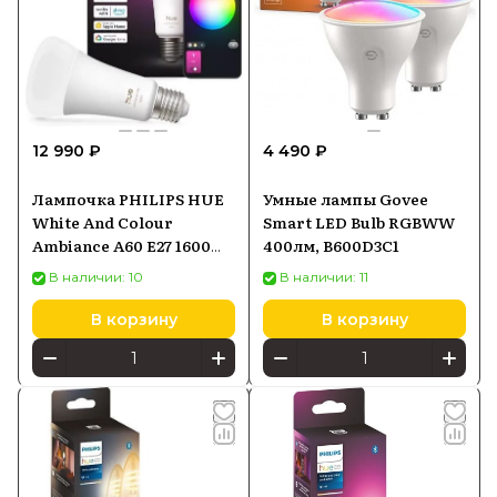
12 990 ₽
4 490 ₽
Лампочка PHILIPS HUE
Умные лампы Govee
White And Colour
Smart LED Bulb RGBWW
Ambiance A60 E27 1600
400лм, B600D3C1
8720169364226
В наличии: 10
В наличии: 11
В корзину
В корзину