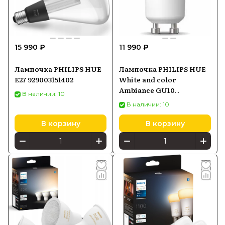
15 990 ₽
11 990 ₽
Лампочка PHILIPS HUE
Лампочка PHILIPS HUE
E27 929003151402
White and color
Ambiance GU10
В наличии: 10
929003666501
В наличии: 10
В корзину
В корзину