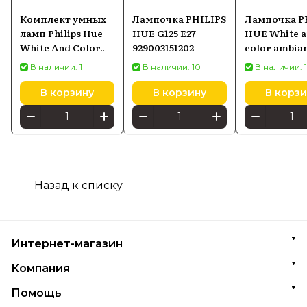
Комплект умных
Лампочка PHILIPS
Лампочка P
ламп Philips Hue
HUE G125 E27
HUE White 
White And Color
929003151202
color ambia
Ambiance E27 BT
92900366650
В наличии: 1
В наличии: 10
В наличии: 
1100 ЛМ
(929002468810)
В корзину
В корзину
В корзи
Starter Kit
Назад к списку
Интернет-магазин
Компания
Помощь