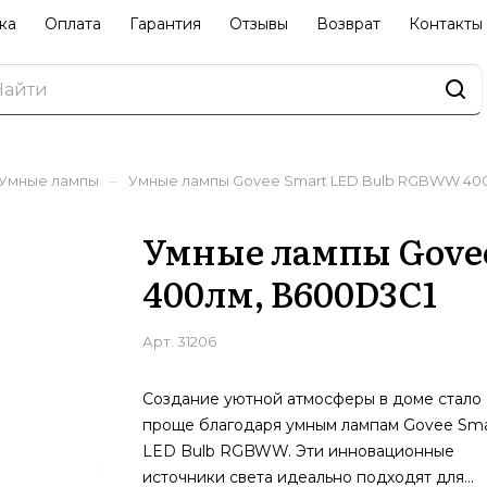
ка
Оплата
Гарантия
Отзывы
Возврат
Контакты
–
Умные лампы
Умные лампы Govee Smart LED Bulb RGBWW 40
Умные лампы Gove
400лм, B600D3C1
Арт.
31206
Создание уютной атмосферы в доме стало
проще благодаря умным лампам Govee Sma
LED Bulb RGBWW. Эти инновационные
источники света идеально подходят для