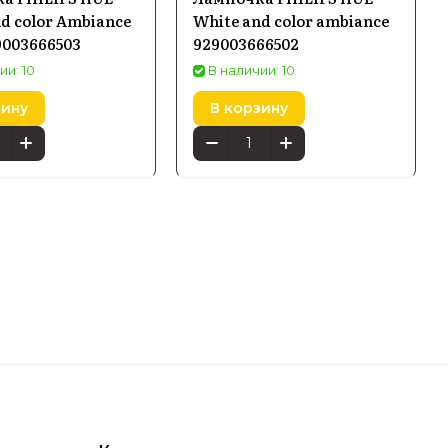
d color Ambiance
White and color ambiance
9003666503
929003666502
ии: 10
В наличии: 10
зину
В корзину