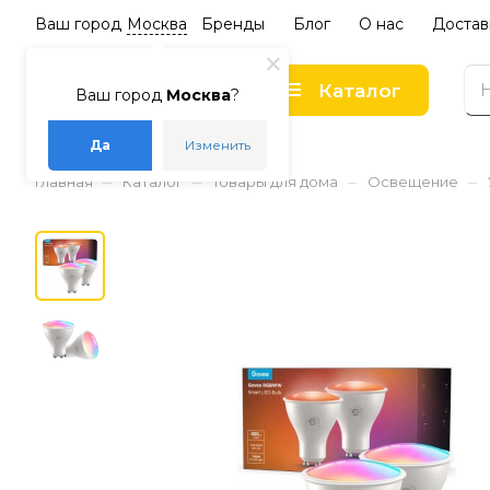
Ваш город
Москва
Бренды
Блог
О нас
Достав
Каталог
Ваш город
Москва
?
Да
Изменить
–
–
–
–
Главная
Каталог
Товары для дома
Освещение