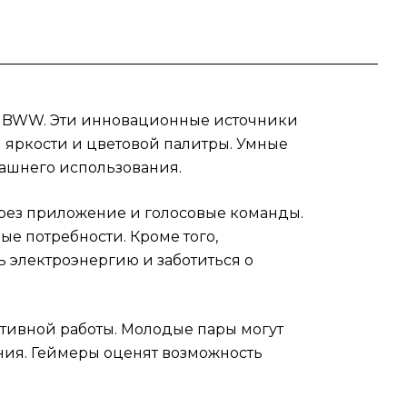
в
т
ния,
те
t
RGBWW. Эти инновационные источники
 яркости и цветовой палитры. Умные
ашнего использования.
рез приложение и голосовые команды.
ые потребности. Кроме того,
ь электроэнергию и заботиться о
тивной работы. Молодые пары могут
ния. Геймеры оценят возможность