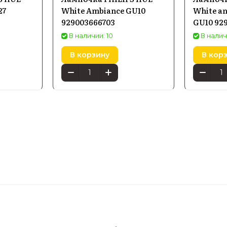
27
White Ambiance GU10
White an
929003666703
GU10 92
В наличии: 10
В налич
В корзину
В кор