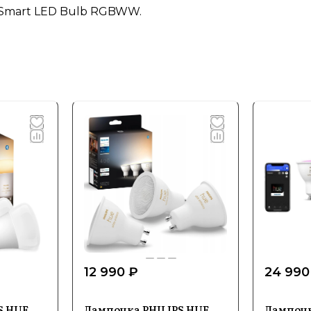
 Smart LED Bulb RGBWW.
12 990 ₽
24 990
S HUE
Лампочка PHILIPS HUE
Лампочк