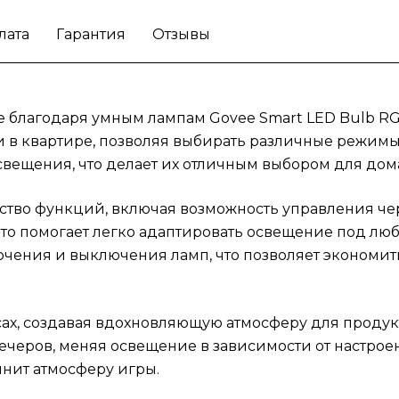
романтических вечеров, меняя освещение 
лата
Гарантия
Отзывы
зависимости от настроения. Геймеры оценя
возможность создания эффектного освеще
которое дополнит атмосферу игры.
Получи
уют и стиль с умными лампами Govee Smar
ще благодаря умным лампам Govee Smart LED Bulb 
LED Bulb RGBWW.
и в квартире, позволяя выбирать различные режимы
вещения, что делает их отличным выбором для дом
во функций, включая возможность управления че
что помогает легко адаптировать освещение под люб
ючения и выключения ламп, что позволяет экономит
ах, создавая вдохновляющую атмосферу для продук
ечеров, меняя освещение в зависимости от настрое
нит атмосферу игры.