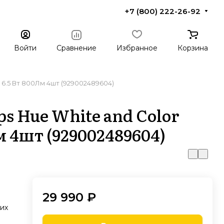
+7 (800) 222-26-92
Войти
Сравнение
Избранное
Корзина
0 6.5 Вт 800Лм 4шт (929002489604)
s Hue White and Color
м 4шт (929002489604)
29 990 ₽
их