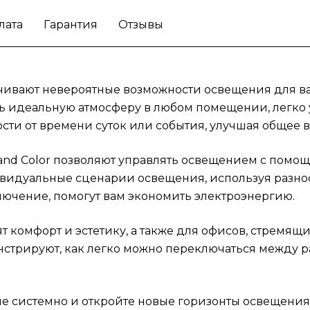
режимами освещения для вечеринки или
лата
Гарантия
Отзывы
тихого вечера с книгой.
Начните
контролировать умные лампы Philips Hue
системно и откройте новые горизонты
освещения в вашем доме или офисе!
печивают невероятные возможности освещения для в
ь идеальную атмосферу в любом помещении, легко 
сти от времени суток или события, улучшая общее в
ite and Color позволяют управлять освещением с по
видуальные сценарии освещения, используя разноо
лючение, помогут вам экономить электроэнергию.
т комфорт и эстетику, а также для офисов, стремя
онстрируют, как легко можно переключаться межд
ue системно и откройте новые горизонты освещения