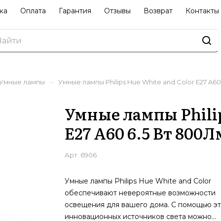
ка
Оплата
Гарантия
Отзывы
Возврат
Контакты
–
Умные лампы
Умные лампы Philips Hue White and Color E27 A6
Умные лампы Philip
E27 A60 6.5 Вт 800Л
Арт.
6906
Умные лампы Philips Hue White and Color
обеспечивают невероятные возможности
освещения для вашего дома. С помощью эт
инновационных источников света можно