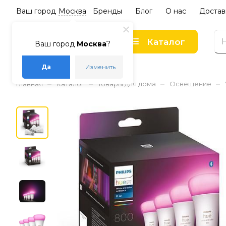
Ваш город
Москва
Бренды
Блог
О нас
Достав
Каталог
Ваш город
Москва
?
Да
Изменить
–
–
–
–
Главная
Каталог
Товары для дома
Освещение