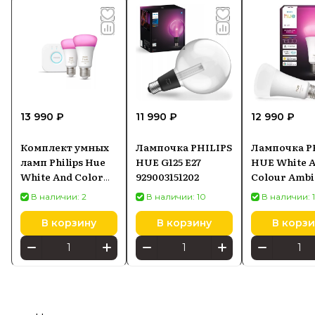
13 990 ₽
11 990 ₽
12 990 ₽
Комплект умных
Лампочка PHILIPS
Лампочка P
ламп Philips Hue
HUE G125 E27
HUE White 
White And Color
929003151202
Colour Ambi
Ambiance E27 BT
A60 E27 1600
В наличии: 2
В наличии: 10
В наличии: 
1100 ЛМ
87201693642
(929002468810)
В корзину
В корзину
В корзи
Starter Kit