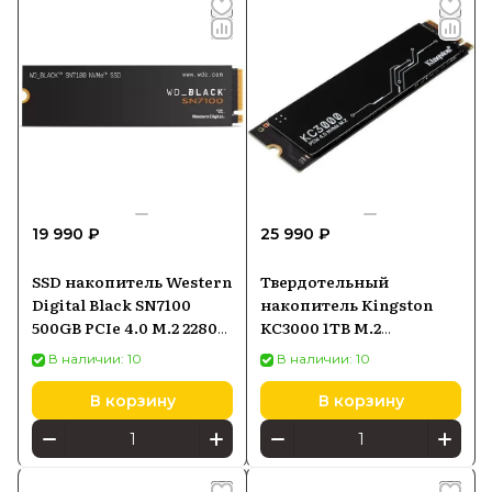
19 990 ₽
25 990 ₽
SSD накопитель Western
Твердотельный
Digital Black SN7100
накопитель Kingston
500GB PCIe 4.0 M.2 2280
KC3000 1TB M.2
(WDS500G4X0E00CJA0)
SKC3000S1024G
В наличии: 10
В наличии: 10
В корзину
В корзину