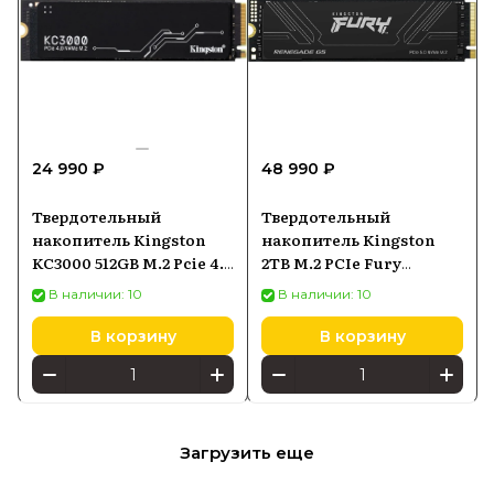
24 990 ₽
48 990 ₽
Твердотельный
Твердотельный
накопитель Kingston
накопитель Kingston
KC3000 512GB M.2 Pcie 4.0
2TB M.2 PCIe Fury
NVMe SKC3000S512G
Renegade G5 SFYR2S2T0
В наличии: 10
В наличии: 10
В корзину
В корзину
Загрузить еще