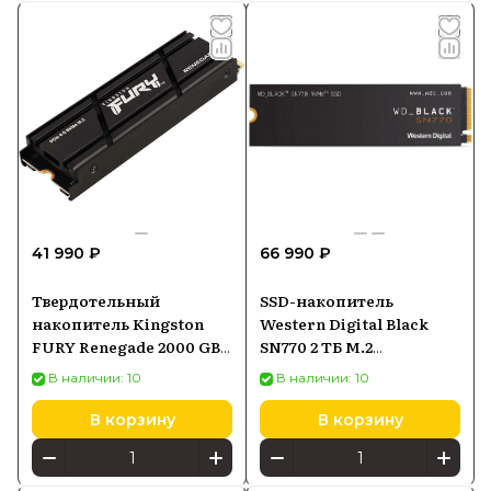
41 990 ₽
66 990 ₽
Твердотельный
SSD-накопитель
накопитель Kingston
Western Digital Black
FURY Renegade 2000 GB
SN770 2 ТБ M.2
M.2 SFYRDK2000G
(WDS200T3X0E)
В наличии: 10
В наличии: 10
В корзину
В корзину