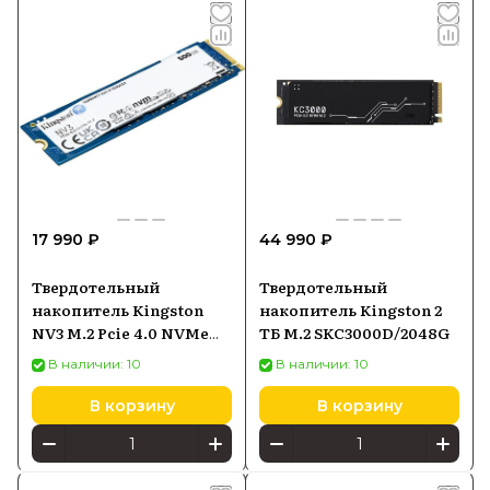
17 990 ₽
44 990 ₽
Твердотельный
Твердотельный
накопитель Kingston
накопитель Kingston 2
NV3 M.2 Pcie 4.0 NVMe
ТБ M.2 SKC3000D/2048G
500GB SNV3S500G
В наличии: 10
В наличии: 10
В корзину
В корзину