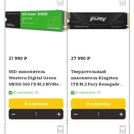
21 990 ₽
27 990 ₽
SSD-накопитель
Твердотельный
Western Digital Green
накопитель Kingston
SN350 500 ГБ M.2 NVMe
1TB M.2 Fury Renegade G5
(WDS500G2G0C)
SFYR2S1T0
В наличии: 10
В наличии: 10
В корзину
В корзину