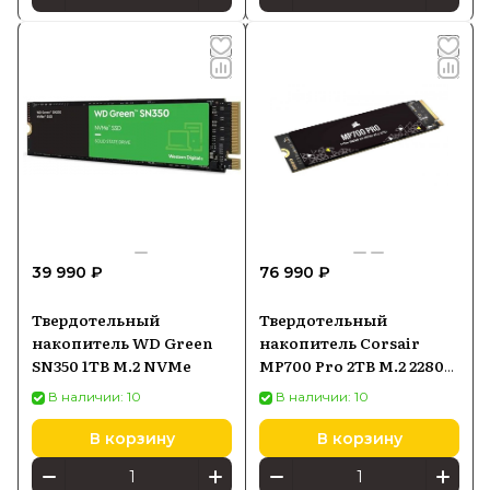
39 990 ₽
76 990 ₽
Твердотельный
Твердотельный
накопитель WD Green
накопитель Corsair
SN350 1TB M.2 NVMe
MP700 Pro 2TB M.2 2280
PCI-E x4 Gen5 NVMe 2.0
В наличии: 10
В наличии: 10
(CSSDF2000GBMP700PNH)
В корзину
В корзину