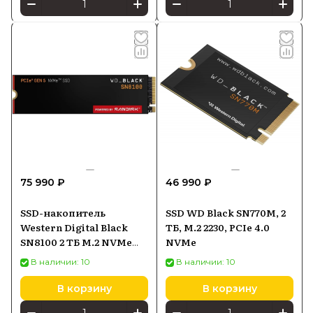
75 990 ₽
46 990 ₽
SSD-накопитель
SSD WD Black SN770M, 2
Western Digital Black
ТБ, M.2 2230, PCIe 4.0
SN8100 2 ТБ M.2 NVMe
NVMe
(WDS200T1X0M)
В наличии: 10
В наличии: 10
В корзину
В корзину