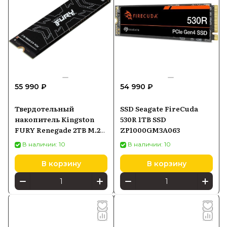
55 990 ₽
54 990 ₽
Твердотельный
SSD Seagate FireCuda
накопитель Kingston
530R 1TB SSD
FURY Renegade 2TB M.2
ZP1000GM3A063
SFYRD2000G
В наличии: 10
В наличии: 10
В корзину
В корзину