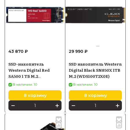
43 870 ₽
29 990 ₽
SSD-накопитель
SSD накопитель Western
Western Digital Red
Digital Black SN850X 1TB
SA500 1 ТБ M.2
M.2 (WDS100T2X0E)
(WDS100T1R0B)
В наличии: 10
В наличии: 10
В корзину
В корзину