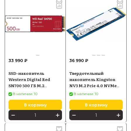
33 990 ₽
36 990 ₽
SSD-накопитель
Твердотельный
Western Digital Red
накопитель Kingston
SN700 500 ГБ M.2
NV3 M.2 Pcie 4.0 NVMe
(WDS500G1R0C)
2TB SNV3S2000G
В наличии: 10
В наличии: 10
В корзину
В корзину