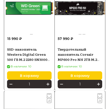
15 990 ₽
57 990 ₽
SSD-накопитель
Твердотельный
Western Digital Green
накопитель Corsair
500 ГБ M.2 2280 SN3000
MP600 Pro NH 2TB M.2
NVMe PCIe 4.0
(CSSDF2000GBMP600PNH)
В наличии: 10
В наличии: 10
(WDS500G4G0E)
В корзину
В корзину