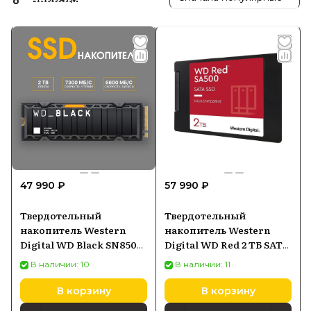
47 990 ₽
57 990 ₽
Твердотельный
Твердотельный
накопитель Western
накопитель Western
Digital WD Black SN850X
Digital WD Red 2 ТБ SATA
с радиатором 2 ТБ M.2
WDS200T2R0A
В наличии: 10
В наличии: 11
WDS200T2XHE
В корзину
В корзину