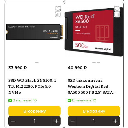
33 990 ₽
40 990 ₽
SSD WD Black SN8100, 1
SSD-накопитель
ТБ, M.2 2280, PCIe 5.0
Western Digital Red
NVMe
SA500 500 ГБ 2.5" SATA
(WDS500G1R0A)
В наличии: 10
В наличии: 10
В корзину
В корзину