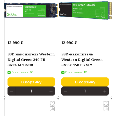
12 990 ₽
12 990 ₽
SSD накопитель Western
SSD-накопитель
Digital Green 240 ГБ
Western Digital Green
SATA M.2 2280
SN350 250 ГБ M.2
(WDS240G3G0B)
(WDS250G2G0C)
В наличии: 10
В наличии: 10
В корзину
В корзину