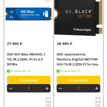
27 990 ₽
28 990 ₽
SSD WD Blue SN5000, 1
SSD-накопитель
ТБ, M.2 2280, PCIe 4.0
Western Digital SN770M
NVMe
500 ГБ M.2 2230 PCIe Gen4
NVMe (WDS500G3X0G)
В наличии: 10
В наличии: 10
В корзину
В корзину