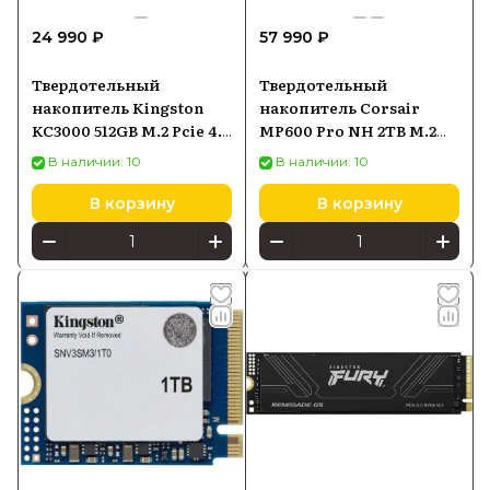
24 990 ₽
57 990 ₽
Твердотельный
Твердотельный
накопитель Kingston
накопитель Corsair
KC3000 512GB M.2 Pcie 4.0
MP600 Pro NH 2TB M.2
NVMe SKC3000S512G
(CSSDF2000GBMP600PNH)
В наличии: 10
В наличии: 10
В корзину
В корзину