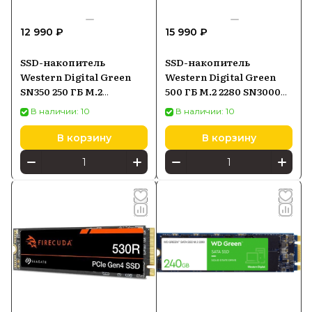
12 990 ₽
15 990 ₽
SSD-накопитель
SSD-накопитель
Western Digital Green
Western Digital Green
SN350 250 ГБ M.2
500 ГБ M.2 2280 SN3000
(WDS250G2G0C)
NVMe PCIe 4.0
В наличии: 10
В наличии: 10
(WDS500G4G0E)
В корзину
В корзину