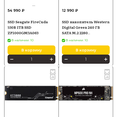
54 990 ₽
12 990 ₽
SSD Seagate FireCuda
SSD накопитель Western
530R 1TB SSD
Digital Green 240 ГБ
ZP1000GM3A063
SATA M.2 2280
(WDS240G3G0B)
В наличии: 10
В наличии: 10
В корзину
В корзину