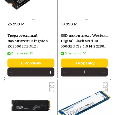
25 990 ₽
19 990 ₽
Твердотельный
SSD накопитель Western
накопитель Kingston
Digital Black SN7100
KC3000 1TB M.2
500GB PCIe 4.0 M.2 2280
SKC3000S1024G
(WDS500G4X0E00CJA0)
В наличии: 10
В наличии: 10
В корзину
В корзину