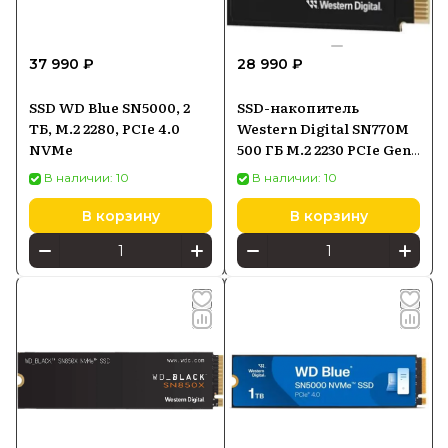
37 990 ₽
28 990 ₽
SSD WD Blue SN5000, 2
SSD-накопитель
ТБ, M.2 2280, PCIe 4.0
Western Digital SN770M
NVMe
500 ГБ M.2 2230 PCIe Gen4
NVMe (WDS500G3X0G)
В наличии: 10
В наличии: 10
В корзину
В корзину