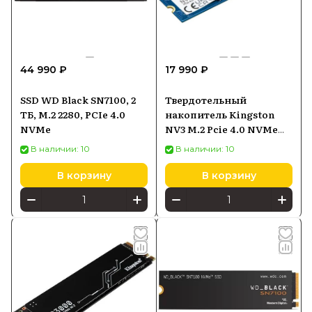
44 990 ₽
17 990 ₽
SSD WD Black SN7100, 2
Твердотельный
ТБ, M.2 2280, PCIe 4.0
накопитель Kingston
NVMe
NV3 M.2 Pcie 4.0 NVMe
500GB SNV3S500G
В наличии: 10
В наличии: 10
В корзину
В корзину