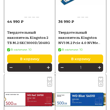
44 990 ₽
36 990 ₽
Твердотельный
Твердотельный
накопитель Kingston 2
накопитель Kingston
ТБ M.2 SKC3000D/2048G
NV3 M.2 Pcie 4.0 NVMe
2TB SNV3S2000G
В наличии: 10
В наличии: 10
В корзину
В корзину