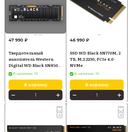
47 990 ₽
46 990 ₽
Твердотельный
SSD WD Black SN770M, 2
накопитель Western
ТБ, M.2 2230, PCIe 4.0
Digital WD Black SN850X
NVMe
с радиатором 2 ТБ M.2
В наличии: 10
В наличии: 10
WDS200T2XHE
В корзину
В корзину