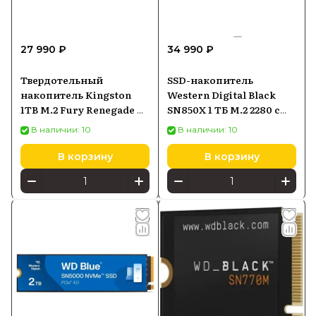
27 990 ₽
34 990 ₽
Твердотельный
SSD-накопитель
накопитель Kingston
Western Digital Black
1TB M.2 Fury Renegade G5
SN850X 1 ТБ M.2 2280 с
SFYR2S1T0
радиатором
В наличии: 10
В наличии: 10
(WDS100T2XHE)
В корзину
В корзину