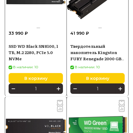
33 990 ₽
41 990 ₽
SSD WD Black SN8100, 1
Твердотельный
ТБ, M.2 2280, PCIe 5.0
накопитель Kingston
NVMe
FURY Renegade 2000 GB
M.2 SFYRDK2000G
В наличии: 10
В наличии: 10
В корзину
В корзину