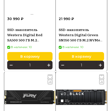
30 990 ₽
21 990 ₽
SSD-накопитель
SSD-накопитель
Western Digital Red
Western Digital Green
SA500 500 ГБ M.2
SN350 500 ГБ M.2 NVMe
(WDS500G1R0B)
(WDS500G2G0C)
В наличии: 10
В наличии: 10
В корзину
В корзину