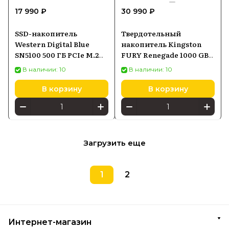
17 990 ₽
30 990 ₽
SSD-накопитель
Твердотельный
Western Digital Blue
накопитель Kingston
SN5100 500 ГБ PCIe M.2
FURY Renegade 1000 GB
(WDS500G5B0E)
M.2 SFYRSK1000G
В наличии: 10
В наличии: 10
В корзину
В корзину
Загрузить еще
1
2
Интернет-магазин