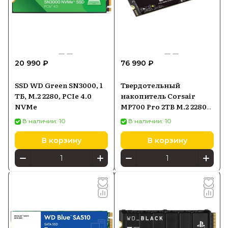
20 990 ₽
76 990 ₽
SSD WD Green SN3000, 1
Твердотельный
ТБ, M.2 2280, PCIe 4.0
накопитель Corsair
NVMe
MP700 Pro 2TB M.2 2280
PCI-E x4 Gen5 NVMe 2.0
В наличии: 10
В наличии: 10
(CSSDF2000GBMP700PNH)
В корзину
В корзину