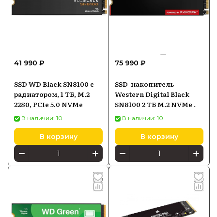
41 990 ₽
75 990 ₽
SSD WD Black SN8100 с
SSD-накопитель
радиатором, 1 ТБ, M.2
Western Digital Black
2280, PCIe 5.0 NVMe
SN8100 2 ТБ M.2 NVMe
(WDS200T1X0M)
В наличии: 10
В наличии: 10
В корзину
В корзину