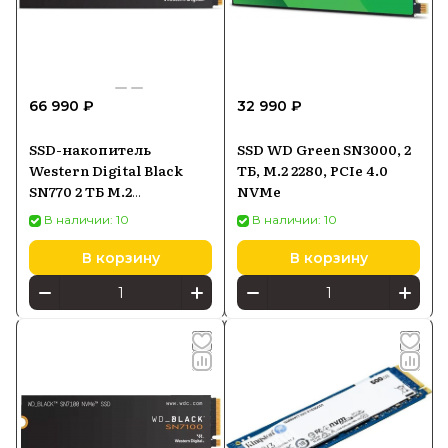
66 990 ₽
32 990 ₽
SSD-накопитель
SSD WD Green SN3000, 2
Western Digital Black
ТБ, M.2 2280, PCIe 4.0
SN770 2 ТБ M.2
NVMe
(WDS200T3X0E)
В наличии: 10
В наличии: 10
В корзину
В корзину