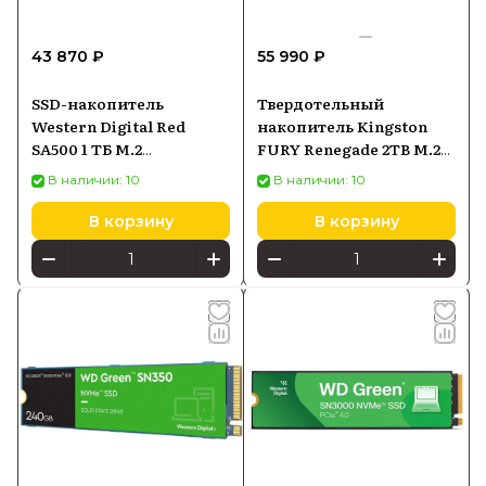
43 870 ₽
55 990 ₽
SSD-накопитель
Твердотельный
Western Digital Red
накопитель Kingston
SA500 1 ТБ M.2
FURY Renegade 2TB M.2
(WDS100T1R0B)
SFYRD2000G
В наличии: 10
В наличии: 10
В корзину
В корзину