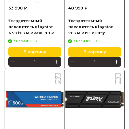
33 990 ₽
48 990 ₽
Твердотельный
Твердотельный
накопитель Kingston
накопитель Kingston
NV3 1TB M.2 2230 PCI-e
2TB M.2 PCIe Fury
4.0 NVMe SNV3SM31T0
Renegade G5 SFYR2S2T0
В наличии: 10
В наличии: 10
В корзину
В корзину