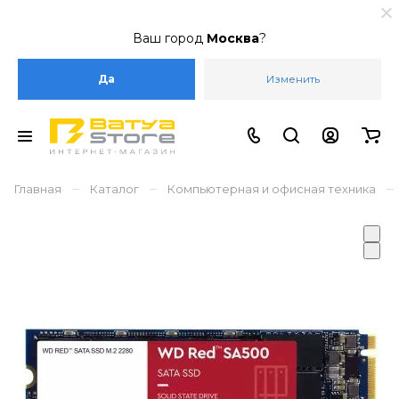
Ваш город
Москва
?
Да
Изменить
–
–
–
Главная
Каталог
Компьютерная и офисная техника