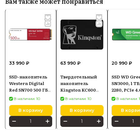
Вам также может понравиться
33 990 ₽
63 990 ₽
20 990 ₽
SSD-накопитель
Твердотельный
SSD WD Gre
Western Digital
накопитель
SN3000, 1 ТБ
Red SN700 500 ГБ
Kingston KC600
2280, PCIe 4.
M.2
2TB 2,5" SATA
NVMe
В наличии: 10
В наличии: 10
В наличии: 
(WDS500G1R0C)
SKC6002048G
В корзину
В корзину
В корзи